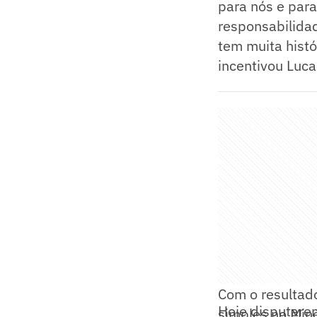
para nós e para
responsabilida
tem muita histó
incentivou Luca
Com o resultado
Hoje disputare
simples no Mine