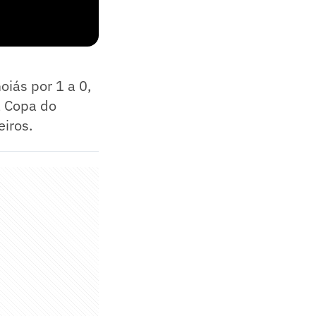
oiás por 1 a 0,
a Copa do
eiros.