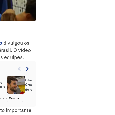
o
divulgou os
rasil. O vídeo
s equipes.
Otávio comemora momento no
de
Cruzeiro e revela inspiração em
MEX
goleiros de times da Série A
meses
Cruzeiro
Há 2 meses
to importante