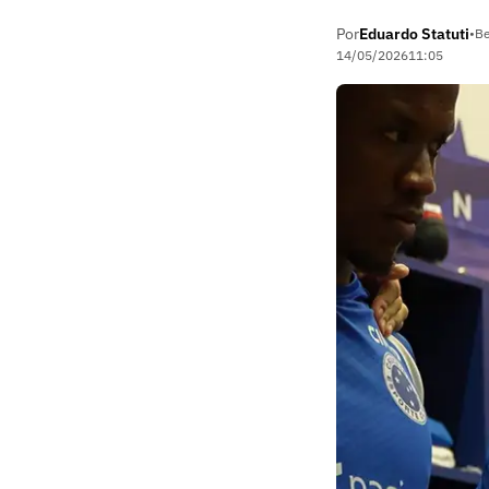
Por
Eduardo Statuti
•
Be
14/05/2026
11:05