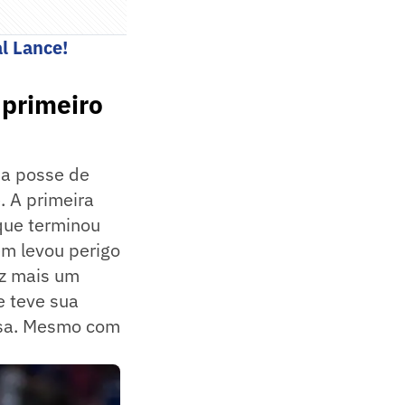
l Lance!
 primeiro
 a posse de
. A primeira
que terminou
ém levou perigo
ez mais um
e teve sua
posa. Mesmo com