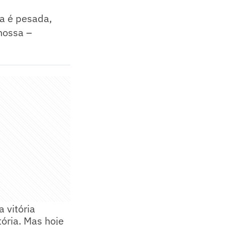
sa é pesada,
 nossa –
 vitória
ória. Mas hoje