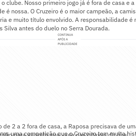
 o clube. Nosso primeiro jogo já é fora de casa e a
de é nossa. O Cruzeiro é o maior campeão, a cami
ria e muito título envolvido. A responsabilidade é
s Silva antes do duelo no Serra Dourada.
CONTINUA
APÓS A
PUBLICIDADE
 de 2 a 2 fora de casa, a Raposa precisava de uma
mos uma competição que o Cruzeiro tem muita hist
irão para garantir sua vaga nas oitavas de final.