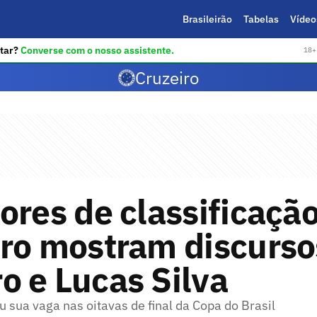
Brasileirão
Tabelas
Vídeo
tar?
Converse com o nosso assistente.
18+ 
Cruzeiro
ores de classificaçã
ro mostram discurso
 e Lucas Silva
 sua vaga nas oitavas de final da Copa do Brasil