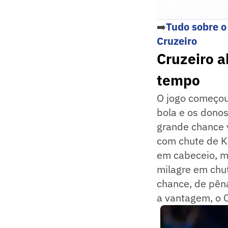
➡️
Tudo sobre o
Cruzeiro
Cruzeiro a
tempo
O jogo começou
bola e os dono
grande chance 
com chute de K
em cabeceio, m
milagre em chut
chance, de pêna
a vantagem, o 