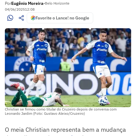
Por
Eugênio Moreira
•
Belo Horizonte
04/06/2025
12:08
Favorite o Lance! no Google
Christian se firmou como titular do Cruzeiro depois de conversa com
Leonardo Jardim (Foto: Gustavo Aleixo/Cruzeiro)
O meia Christian representa bem a mudança