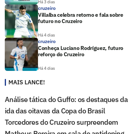
Há 3 dias
cruzeiro
Villalba celebra retorno e fala sobre
futuro no Cruzeiro
Há 4 dias
cruzeiro
Conheça Luciano Rodríguez, futuro
reforço do Cruzeiro
Há 4 dias
MAIS LANCE!
Análise tática do Guffo: os destaques da
ida das oitavas da Copa do Brasil
Torcedores do Cruzeiro surpreendem
Matheus Pereira em sala do antidoping