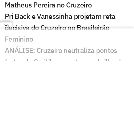
Matheus Pereira no Cruzeiro
Pri Back e Vanessinha projetam reta
decisiva do Cruzeiro no Brasileirão
Feminino
ANÁLISE: Cruzeiro neutraliza pontos
fortes do Coritiba e conta com brilho de
Matheus Pereira
Por onde anda Schwenck, ex-atacante
de Botafogo e Cruzeiro?
Matheus Pereira fala sobre Seleção
Brasileira e diz que assinaria contrato
vitalício com o Cruzeiro: 'Na hora'