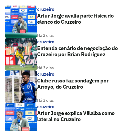
cruzeiro
Artur Jorge avalia parte física do
elenco do Cruzeiro
Há 3 dias
cruzeiro
Entenda cenário de negociação do
Cruzeiro por Brian Rodríguez
Há 3 dias
cruzeiro
Clube russo faz sondagem por
Arroyo, do Cruzeiro
Há 3 dias
cruzeiro
Artur Jorge explica Villalba como
lateral no Cruzeiro