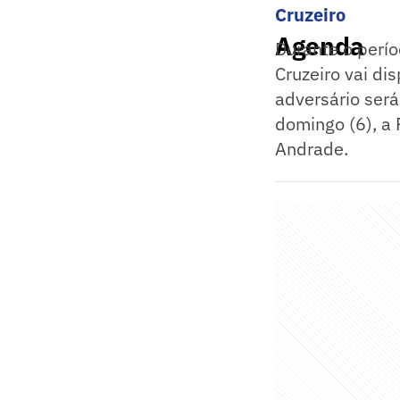
Cruzeiro
Agenda
Durante o perío
Cruzeiro vai dis
adversário será
domingo (6), a 
Andrade.