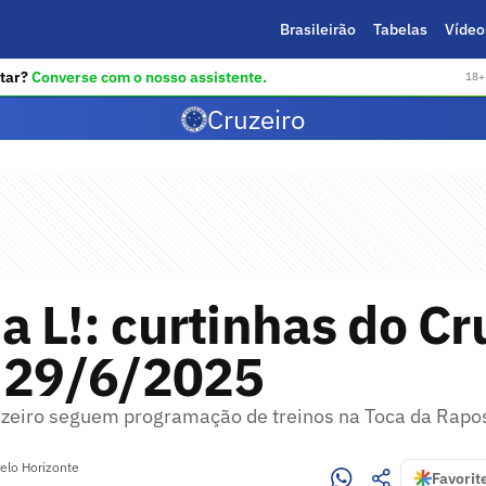
Brasileirão
Tabelas
Vídeo
tar?
Converse com o nosso assistente.
18+ 
Cruzeiro
 L!: curtinhas do Cr
a 29/6/2025
zeiro seguem programação de treinos na Toca da Rapo
elo Horizonte
Favorit