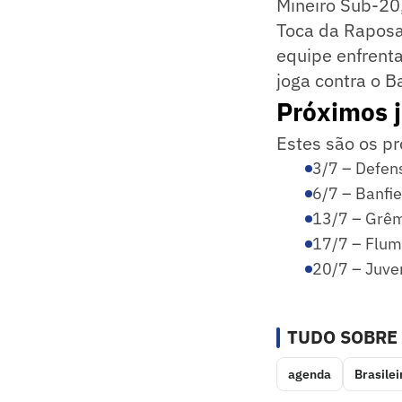
Mineiro Sub-20,
Toca da Raposa 
equipe enfrenta
joga contra o B
Próximos j
Estes são os pr
3/7 – Defens
6/7 – Banfie
13/7 – Grêm
17/7 – Flum
20/7 – Juven
TUDO SOBRE
agenda
Brasilei