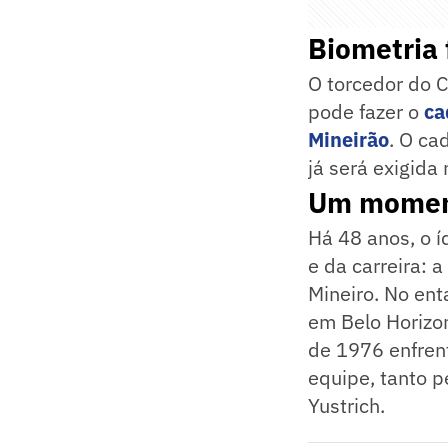
Biometria 
O torcedor do C
pode fazer o
ca
Mineirão
. O ca
já será exigida
Um moment
Há 48 anos, o í
e da carreira: 
Mineiro. No ent
em Belo Horizon
de 1976 enfren
equipe, tanto p
Yustrich.