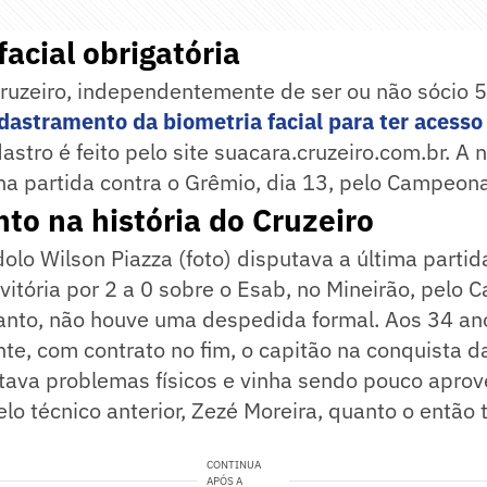
facial obrigatória
ruzeiro, independentemente de ser ou não sócio 5 
dastramento da biometria facial para ter acesso
dastro é feito pelo site suacara.cruzeiro.com.br. A 
 na partida contra o Grêmio, dia 13, pelo Campeona
o na história do Cruzeiro
dolo Wilson Piazza (foto) disputava a última partid
a vitória por 2 a 0 sobre o Esab, no Mineirão, pelo
anto, não houve uma despedida formal. Aos 34 ano
te, com contrato no fim, o capitão na conquista d
tava problemas físicos e vinha sendo pouco aprov
elo técnico anterior, Zezé Moreira, quanto o então 
CONTINUA
APÓS A