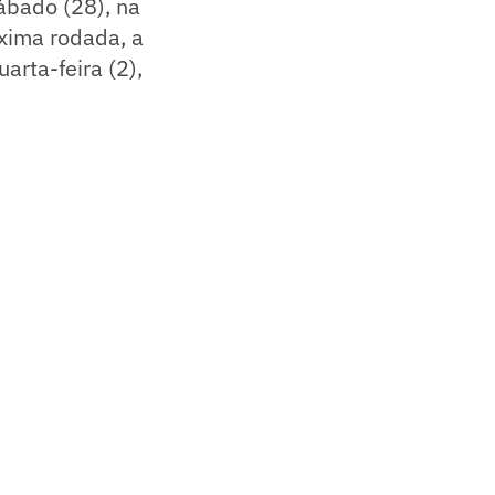
sábado (28), na
óxima rodada, a
arta-feira (2),