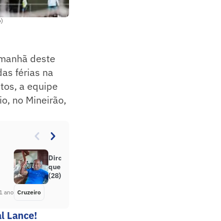
o)
 manhã deste
das férias na
tos, a equipe
io, no Mineirão,
Dirceu Lopes desmente boatos de
que teria falecido neste sábado
(28)
1 ano
Cruzeiro
Há 1 ano
l Lance!