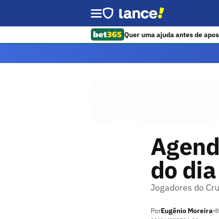
Quer uma ajuda antes de apos
Agenda
do di
Jogadores do Cru
Por
Eugênio Moreira
•
B