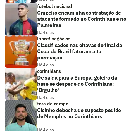
Há 4 dias
futebol nacional
Cruzeiro encaminha contratação de
atacante formado no Corinthians e no
Palmeiras
Há 4 dias
lance! negócios
Classificados nas oitavas de final da
Copa do Brasil faturam alta
premiação
Há 4 dias
corinthians
De saída para a Europa, goleiro da
base se despede do Corinthians:
'Orgulho'
Há 4 dias
fora de campo
Cicinho debocha de suposto pedido
de Memphis no Corinthians
Há 4 dias