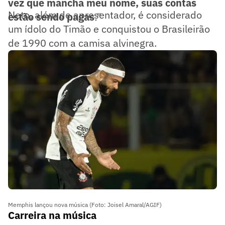
vez que mancha meu nome, suas contas
Neto, além de apresentador, é considerado
estão sendo pagas
.
"
um ídolo do Timão e conquistou o Brasileirão
de 1990 com a camisa alvinegra.
Memphis lançou nova música (Foto: Joisel Amaral/AGIF)
Carreira na música