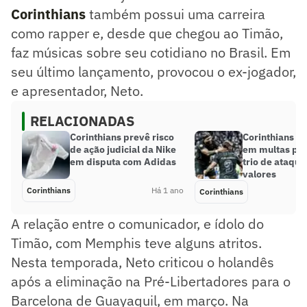
Corinthians
também possui uma carreira
como rapper e, desde que chegou ao Timão,
faz músicas sobre seu cotidiano no Brasil. Em
seu último lançamento, provocou o ex-jogador,
e apresentador, Neto.
RELACIONADAS
Corinthians prevê risco
Corinthians s
de ação judicial da Nike
em multas pa
em disputa com Adidas
trio de ataque
valores
Corinthians
Há 1 ano
Corinthians
A relação entre o comunicador, e ídolo do
Timão, com Memphis teve alguns atritos.
Nesta temporada, Neto criticou o holandês
após a eliminação na Pré-Libertadores para o
Barcelona de Guayaquil, em março. Na