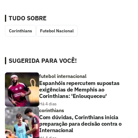
TUDO SOBRE
Corinthians
Futebol Nacional
SUGERIDA PARA VOCÊ!
futebol internacional
Espanhóis repercutem supostas
exigências de Memphis ao
Corinthians: 'Enlouqueceu'
Há 4 dias
corinthians
Com dúvidas, Corinthians inicia
preparação para decisão contra o
Internacional