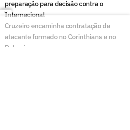
preparação para decisão contra o
Internacional
Cruzeiro encaminha contratação de
atacante formado no Corinthians e no
Palmeiras
Classificados nas oitavas de final da
Copa do Brasil faturam alta premiação
De saída para a Europa, goleiro da base
se despede do Corinthians: 'Orgulho'
Cicinho debocha de suposto pedido de
Memphis no Corinthians
Fernando Diniz é absolvido em