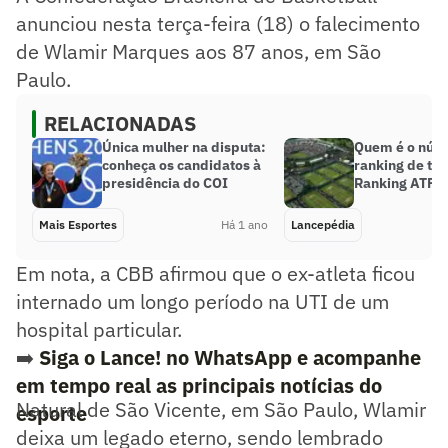
anunciou nesta terça-feira (18) o falecimento
de Wlamir Marques aos 87 anos, em São
Paulo.
RELACIONADAS
Única mulher na disputa:
Quem é o núm
conheça os candidatos à
ranking de tên
presidência do COI
Ranking ATP A
Mais Esportes
Há 1 ano
Lancepédia
Em nota, a CBB afirmou que o ex-atleta ficou
internado um longo período na UTI de um
hospital particular.
➡️
Siga o Lance! no WhatsApp e acompanhe
em tempo real as principais notícias do
Natural de São Vicente, em São Paulo, Wlamir
esporte
deixa um legado eterno, sendo lembrado