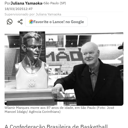
Por
Juliana Yamaoka
•
São Paulo (SP)
18/03/2025
12:47
Supervisionado
por
Juliana Yamaoka
Favorite o Lance! no Google
Wlamir Marques morre aos 87 anos de idade, em São Paulo (Foto: José
Manoel Idalgo/ Agência Corinthians)
A Confederação Brasileira de Basketball