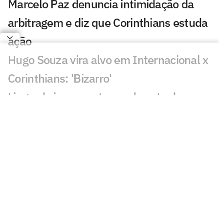
Marcelo Paz denuncia intimidação da
arbitragem e diz que Corinthians estuda
ação
Hugo Souza vira alvo em Internacional x
Corinthians: 'Bizarro'
Lingard vira assunto em derrota do
Corinthians: 'Não precisava'
Torcedores mandam recado a Fernando
Diniz após Internacional x Corinthians
Dê suas notas: avalie as atuações em
Internacional x Corinthians
Corinthians sofre dois gols em seis