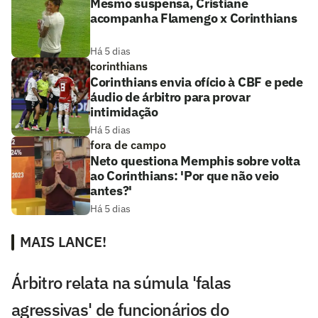
Mesmo suspensa, Cristiane
acompanha Flamengo x Corinthians
Há 5 dias
corinthians
Corinthians envia ofício à CBF e pede
áudio de árbitro para provar
intimidação
Há 5 dias
fora de campo
Neto questiona Memphis sobre volta
ao Corinthians: 'Por que não veio
antes?'
Há 5 dias
MAIS LANCE!
Árbitro relata na súmula 'falas
agressivas' de funcionários do