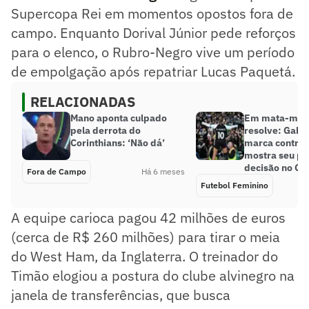
Supercopa Rei em momentos opostos fora de
campo. Enquanto Dorival Júnior pede reforços
para o elenco, o Rubro-Negro vive um período
de empolgação após repatriar Lucas Paquetá.
RELACIONADAS
Mano aponta culpado
Em mata-mata
pela derrota do
resolve: Gabi 
Corinthians: ‘Não dá’
marca contra 
mostra seu po
decisão no Co
Fora de Campo
Há 6 meses
Futebol Feminino
A equipe carioca pagou 42 milhões de euros
(cerca de R$ 260 milhões) para tirar o meia
do West Ham, da Inglaterra. O treinador do
Timão elogiou a postura do clube alvinegro na
janela de transferências, que busca