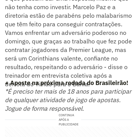
não tenha como investir. Marcelo Paz e a
diretoria estão de parabéns pelo malabarismo
que têm feito para conseguir contratações.
Vamos enfrentar um adversário poderoso no
domingo, que graças ao trabalho que fez pode
contratar jogadores da Premier League, mas
será um Corinthians valente, confiante no
resultado, respeitando o adversário - disse o
treinador em entrevista coletiva após a
+ Aposte na próxima rodada do Brasileirão!
derrota do Timão para o Bahia.
*É preciso ter mais de 18 anos para participar
de qualquer atividade de jogo de apostas.
Jogue de forma responsável.
CONTINUA
APÓS A
PUBLICIDADE