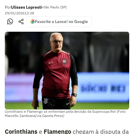
Por
Ulisses Lopresti
•
São Paulo (SP)
29/01/2026
13:28
Favorite o Lance! no Google
Corinthians e Flamengo se enfrentam pela decisão da Supercopa Rei (Foto:
Marcello Zambrana/via Gazeta Press)
Corinthians
e
Flamengo
chegam à disputa da