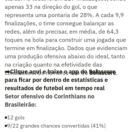
apenas 33 na direção do gol, o que
representa uma pontaria de 28%. A cada 9,9
finalizações, o time consegue balançar as
redes, além de precisar, em média, de 64,3
toques na bola para construir uma jogada que
termine em finalização. Dados que evidenciam
uma produção ofensiva abaixo do ideal, tanto
na criação quanto na efetividade das
➡️Clique aqui e baixe o app do Sofascore
conclusões. Os números são do
Sofascore
.
para ficar por dentro de estatísticas e
resultados de futebol em tempo real
Setor ofensivo do Corinthians no
Brasileirão:
12 gols
9/22 grandes chances convertidas (41%)