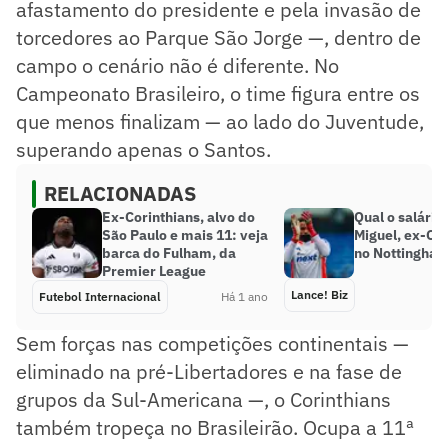
afastamento do presidente e pela invasão de
torcedores ao Parque São Jorge —, dentro de
campo o cenário não é diferente. No
Campeonato Brasileiro, o time figura entre os
que menos finalizam — ao lado do Juventude,
superando apenas o Santos.
RELACIONADAS
Ex-Corinthians, alvo do
Qual o salário
São Paulo e mais 11: veja
Miguel, ex-Cor
barca do Fulham, da
no Nottingham
Premier League
Lance! Biz
Futebol Internacional
Há 1 ano
Sem forças nas competições continentais —
eliminado na pré-Libertadores e na fase de
grupos da Sul-Americana —, o Corinthians
também tropeça no Brasileirão. Ocupa a 11ª