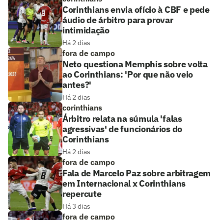
Corinthians envia ofício à CBF e pede
áudio de árbitro para provar
intimidação
Há 2 dias
fora de campo
Neto questiona Memphis sobre volta
ao Corinthians: 'Por que não veio
antes?'
Há 2 dias
corinthians
Árbitro relata na súmula 'falas
agressivas' de funcionários do
Corinthians
Há 2 dias
fora de campo
Fala de Marcelo Paz sobre arbitragem
em Internacional x Corinthians
repercute
Há 3 dias
fora de campo