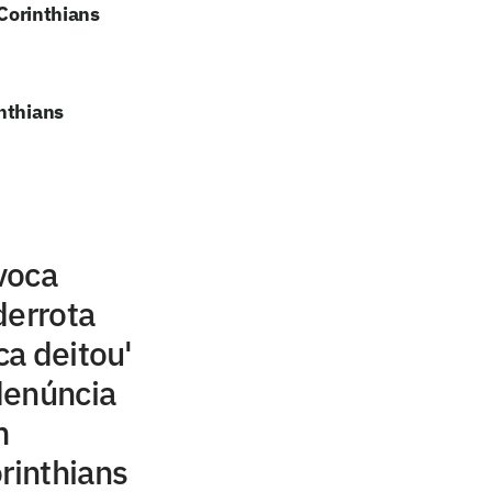
 Corinthians
nthians
voca
derrota
ca deitou'
denúncia
m
rinthians