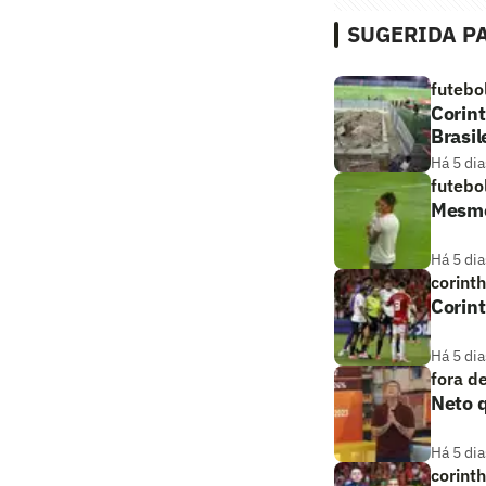
SUGERIDA PA
futebo
Corint
Brasil
Há 5 dia
futebo
Mesmo
Há 5 dia
corint
Corint
Há 5 dia
fora d
Neto q
Há 5 dia
corint