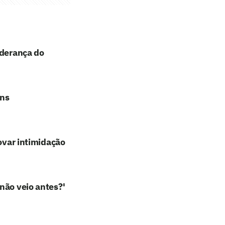
iderança do
ans
rovar intimidação
não veio antes?'