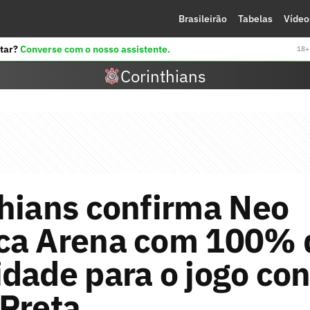
Brasileirão
Tabelas
Vídeo
tar?
Converse com o nosso assistente.
18+ 
Corinthians
hians confirma Neo
ca Arena com 100% 
dade para o jogo con
Preta