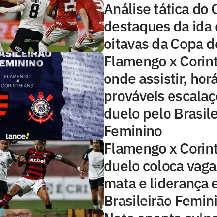
Análise tática do 
destaques da ida
oitavas da Copa d
Flamengo x Corint
onde assistir, horá
prováveis escala
duelo pelo Brasile
Feminino
Flamengo x Corint
duelo coloca vaga
mata e liderança 
Brasileirão Femin