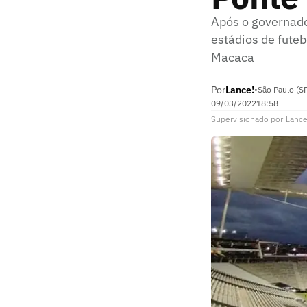
Após o governado
estádios de futeb
Macaca
Por
Lance!
•
São Paulo (S
09/03/2022
18:58
Supervisionado
por
Lance