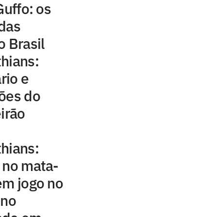
Guffo: os
 das
o Brasil
hians:
rio e
ções do
irão
hians:
 no mata-
em jogo no
ino