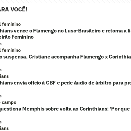
RA VOCÊ!
l feminino
hians vence o Flamengo no Luso-Brasileiro e retoma a l
eirão Feminino
s
l feminino
 suspensa, Cristiane acompanha Flamengo x Corinthi
s
hians
hians envia ofício à CBF e pede áudio de árbitro para p
s
e campo
uestiona Memphis sobre volta ao Corinthians: 'Por que 
s
hians