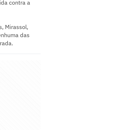
ida contra a
s, Mirassol,
nenhuma das
rada.