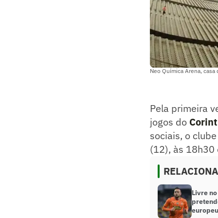
Neo Química Arena, casa d
Pela primeira v
jogos do
Corin
sociais, o club
(12), às 18h30
RELACION
Livre n
pretende
europe