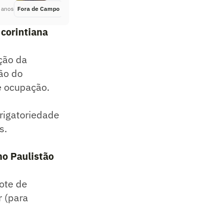
 anos
Fora de Campo
Há 4 anos
 corintiana
ação da
ão do
e ocupação.
rigatoriedade
s.
no Paulistão
ote de
r (para