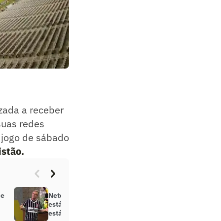
zada a receber
suas redes
o jogo de sábado
istão
.
de
Neto reclama da falta de shows no
estádio do Corinthians: ‘Agenda
está vazia. Não consigo entender’