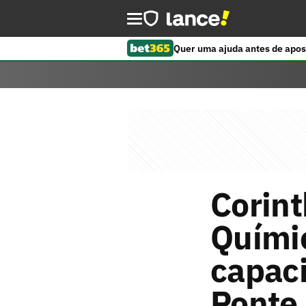
Quer uma ajuda antes de apos
Corint
Quími
capaci
Ponte 