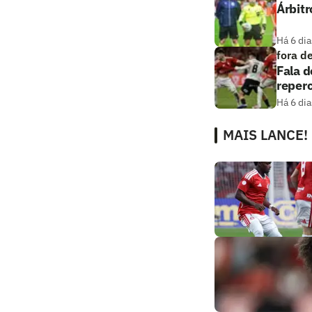
Árbitr
Há 6 dia
fora d
Fala d
reper
Há 6 dia
MAIS LANCE!