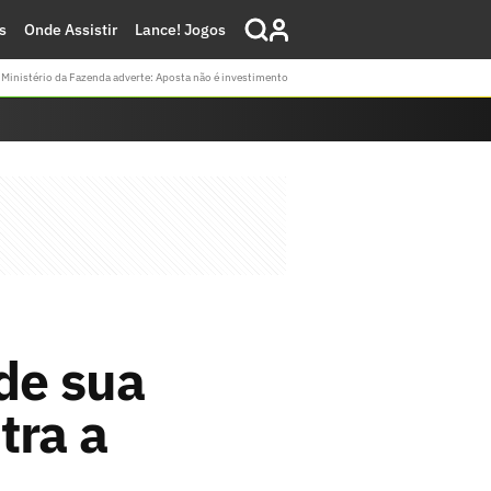
s
Onde Assistir
Lance! Jogos
Ministério da Fazenda adverte: Aposta não é investimento
de sua
tra a