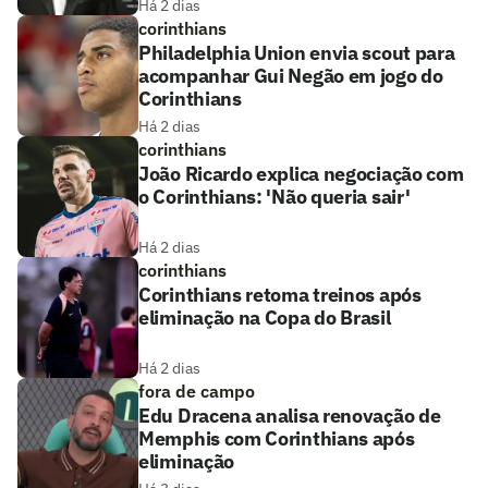
Há 2 dias
corinthians
Philadelphia Union envia scout para
acompanhar Gui Negão em jogo do
Corinthians
Há 2 dias
corinthians
João Ricardo explica negociação com
o Corinthians: 'Não queria sair'
Há 2 dias
corinthians
Corinthians retoma treinos após
eliminação na Copa do Brasil
Há 2 dias
fora de campo
Edu Dracena analisa renovação de
Memphis com Corinthians após
eliminação