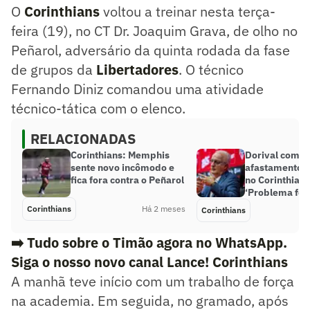
O
Corinthians
voltou a treinar nesta terça-
feira (19), no CT Dr. Joaquim Grava, de olho no
Peñarol, adversário da quinta rodada da fase
de grupos da
Libertadores
. O técnico
Fernando Diniz comandou uma atividade
técnico-tática com o elenco.
RELACIONADAS
Corinthians: Memphis
Dorival comen
sente novo incômodo e
afastamento d
fica fora contra o Peñarol
no Corinthians
‘Problema foi 
Corinthians
Há 2 meses
Corinthians
➡️ Tudo sobre o Timão agora no WhatsApp.
Siga o nosso novo canal Lance! Corinthians
A manhã teve início com um trabalho de força
na academia. Em seguida, no gramado, após