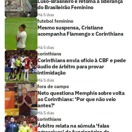
Luso-Brasileiro e retoma a liderança
do Brasileirão Feminino
Há 5 dias
futebol feminino
Mesmo suspensa, Cristiane
acompanha Flamengo x Corinthians
Há 5 dias
corinthians
Corinthians envia ofício à CBF e pede
áudio de árbitro para provar
intimidação
Há 5 dias
fora de campo
Neto questiona Memphis sobre volta
ao Corinthians: 'Por que não veio
antes?'
Há 5 dias
corinthians
Árbitro relata na súmula 'falas
agressivas' de funcionários do