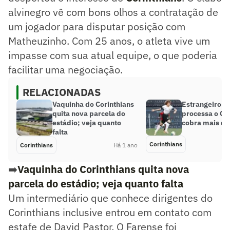
alvinegro vê com bons olhos a contratação de
um jogador para disputar posição com
Matheuzinho. Com 25 anos, o atleta vive um
impasse com sua atual equipe, o que poderia
facilitar uma negociação.
RELACIONADAS
Vaquinha do Corinthians
Estrangeiro d
quita nova parcela do
processa o Cor
estádio; veja quanto
cobra mais de
falta
Corinthians
Corinthians
Há 1 ano
➡️
Vaquinha do Corinthians quita nova
parcela do estádio; veja quanto falta
Um intermediário que conhece dirigentes do
Corinthians inclusive entrou em contato com
estafe de David Pastor. O Farense foi