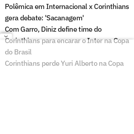
Polêmica em Internacional x Corinthians
gera debate: 'Sacanagem'
Com Garro, Diniz define time do
Corinthians para encarar o Inter na Copa
do Brasil
Corinthians perde Yuri Alberto na Copa
do Brasil por lesão de grau 2
Por que Nardini, da Cazé TV, narra Inter
x Corinthians no Prime?
Corinthians tenta encerrar jejum de 10
anos contra o Inter no Beira-Rio
Corinthians x Internacional na Copa do