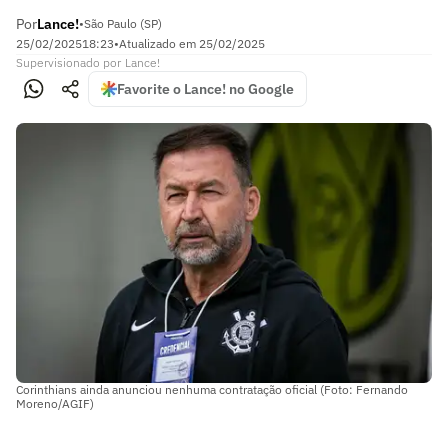
Por
Lance!
•
São Paulo (SP)
25/02/2025
18:23
•
Atualizado em
25/02/2025
Supervisionado
por
Lance!
Favorite o Lance! no Google
Corinthians ainda anunciou nenhuma contratação oficial (Foto: Fernando
Moreno/AGIF)