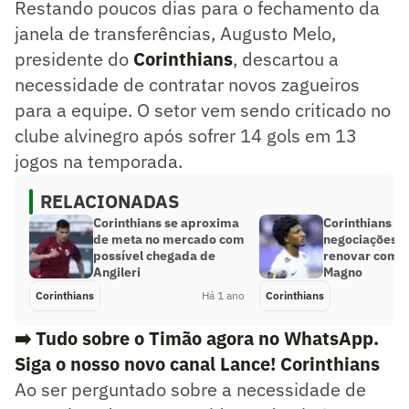
Restando poucos dias para o fechamento da
janela de transferências, Augusto Melo,
presidente do
Corinthians
, descartou a
necessidade de contratar novos zagueiros
para a equipe. O setor vem sendo criticado no
clube alvinegro após sofrer 14 gols em 13
jogos na temporada.
RELACIONADAS
Corinthians se aproxima
Corinthians in
de meta no mercado com
negociações p
possível chegada de
renovar com T
Angileri
Magno
Corinthians
Há 1 ano
Corinthians
➡️ Tudo sobre o Timão agora no WhatsApp.
Siga o nosso novo canal Lance! Corinthians
Ao ser perguntado sobre a necessidade de