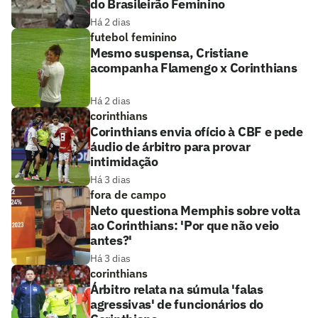
do Brasileirão Feminino
Há 2 dias
futebol feminino
Mesmo suspensa, Cristiane
acompanha Flamengo x Corinthians
Há 2 dias
corinthians
Corinthians envia ofício à CBF e pede
áudio de árbitro para provar
intimidação
Há 3 dias
fora de campo
Neto questiona Memphis sobre volta
ao Corinthians: 'Por que não veio
antes?'
Há 3 dias
corinthians
Árbitro relata na súmula 'falas
agressivas' de funcionários do