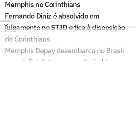
Memphis no Corinthians
Fernando Diniz é absolvido em
julgamento no STJD e fica à disposição
do Corinthians
Memphis Depay desembarca no Brasil
para definir futuro com o Corinthians
Copa do Brasil bate recorde negativo de
gols na ida das oitavas de final
Quem avança para as quartas de final
da Copa do Brasil? Vote
Corinthians só reverteu desvantagem de
dois gols na Copa do Brasil cinco vezes