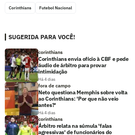
Corinthians
Futebol Nacional
SUGERIDA PARA VOCÊ!
corinthians
Corinthians envia ofício à CBF e pede
áudio de árbitro para provar
intimidação
Há 4 dias
fora de campo
Neto questiona Memphis sobre volta
ao Corinthians: 'Por que não veio
antes?'
Há 4 dias
corinthians
Árbitro relata na súmula 'falas
agressivas' de funcionários do