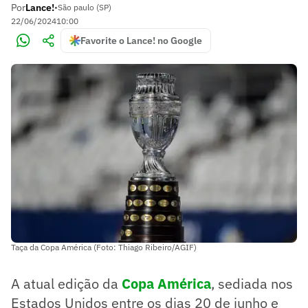
Por
Lance!
•
São paulo (SP)
22/06/2024
10:00
Favorite o Lance! no Google
Taça da Copa América (Foto: Thiago Ribeiro/AGIF)
A atual edição da
Copa América
, sediada nos
Estados Unidos entre os dias 20 de junho e