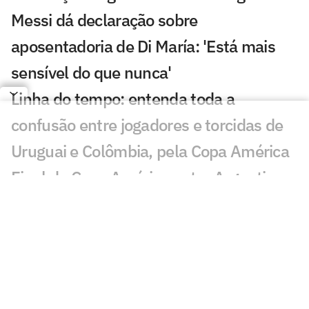
Messi dá declaração sobre
aposentadoria de Di María: 'Está mais
sensível do que nunca'
Linha do tempo: entenda toda a
confusão entre jogadores e torcidas de
Uruguai e Colômbia, pela Copa América
Final da Copa América entre Argentina e
Colômbia terá arbitragem brasileira; veja
nomes
Suárez explica confusão após
eliminação do Uruguai na Copa América
James Rodríguez se emociona com