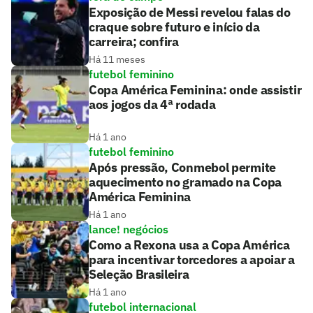
Exposição de Messi revelou falas do
craque sobre futuro e início da
carreira; confira
Há 11 meses
futebol feminino
Copa América Feminina: onde assistir
aos jogos da 4ª rodada
Há 1 ano
futebol feminino
Após pressão, Conmebol permite
aquecimento no gramado na Copa
América Feminina
Há 1 ano
lance! negócios
Como a Rexona usa a Copa América
para incentivar torcedores a apoiar a
Seleção Brasileira
Há 1 ano
futebol internacional