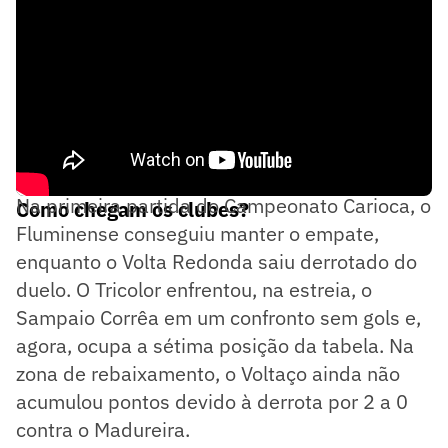
Na primeira partida do Campeonato Carioca, o
Como chegam os clubes?
Fluminense conseguiu manter o empate,
enquanto o Volta Redonda saiu derrotado do
duelo. O Tricolor enfrentou, na estreia, o
Sampaio Corrêa em um confronto sem gols e,
agora, ocupa a sétima posição da tabela. Na
zona de rebaixamento, o Voltaço ainda não
acumulou pontos devido à derrota por 2 a 0
contra o Madureira.