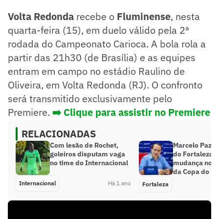
Volta Redonda
recebe o
Fluminense
, nesta
quarta-feira (15), em duelo válido pela 2ª
rodada do Campeonato Carioca. A bola rola a
partir das 21h30 (de Brasília) e as equipes
entram em campo no estádio Raulino de
Oliveira, em Volta Redonda (RJ). O confronto
será transmitido exclusivamente pelo
Premiere.
➡️ Clique para assistir no Premiere
RELACIONADAS
Com lesão de Rochet,
Marcelo Paz, 
goleiros disputam vaga
do Fortaleza, c
no time do Internacional
mudança no c
da Copa do N
Internacional
Há 1 ano
Fortaleza