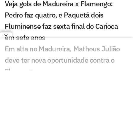
Veja gols de Madureira x Flamengo:
Pedro faz quatro, e Paquetá dois
Fluminense faz sexta final do Carioca
em sete anos
Em alta no Madureira, Matheus Julião
deve ter nova oportunidade contra o
Flamengo
Fluminense amplia invencibilidade de
sete anos contra o Vasco no Carioca
'Só desvaloriza quem não está', diz Fábio
sobre classificação para a final do
Carioca