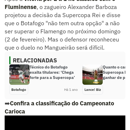
Fluminense
, o zagueiro Alexander Barboza
projetou a decisão da Supercopa Rei e disse
que o Botafogo "não tem outra opção" a não
ser superar o Flamengo no próximo domingo
(2 de fevereiro). Mas o defensor reconheceu
que o duelo no Mangueirão será difícil.
RELACIONADAS
Técnico do Botafogo
Quanto o cam
exalta titulares: ‘Chega
Supercopa Rei
forte para a Supercopa’
ganhar de pr
Botafogo
Há 1 ano
Lance! Biz
➡️
Confira a classificação do Campeonato
Carioca