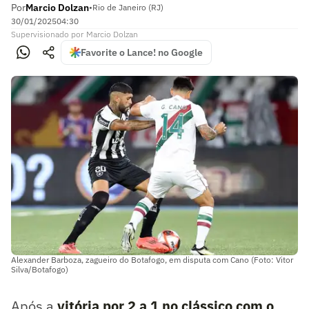
Por
Marcio Dolzan
•
Rio de Janeiro (RJ)
30/01/2025
04:30
Supervisionado
por
Marcio Dolzan
Favorite o Lance! no Google
Alexander Barboza, zagueiro do Botafogo, em disputa com Cano (Foto: Vitor
Silva/Botafogo)
Após a
vitória por 2 a 1 no clássico com o