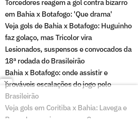
Torcedores reagem a gol contra bizarro
em Bahia x Botafogo: 'Que drama'
Veja gols de Bahia x Botafogo: Huguinho
faz golaço, mas Tricolor vira
Lesionados, suspensos e convocados da
18ª rodada do Brasileirão
Bahia x Botafogo: onde assistir e
prováveis escalações do jogo pelo
Brasileirão
Veja gols em Coritiba x Bahia: Lavega e
Breno Lopes viram para o Coxa
Coritiba e Bahia: onde assistir, horário e