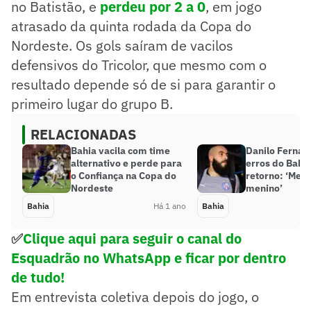
no Batistão, e
perdeu por 2 a 0
, em jogo
atrasado da quinta rodada da Copa do
Nordeste. Os gols saíram de vacilos
defensivos do Tricolor, que mesmo com o
resultado depende só de si para garantir o
primeiro lugar do grupo B.
RELACIONADAS
Bahia vacila com time
Danilo Fernan
alternativo e perde para
erros do Bahia
o Confiança na Copa do
retorno: ‘Me s
Nordeste
menino’
Bahia
Há 1 ano
Bahia
✅
Clique aqui para seguir o canal do
Esquadrão no WhatsApp e ficar por dentro
de tudo!
Em entrevista coletiva depois do jogo, o