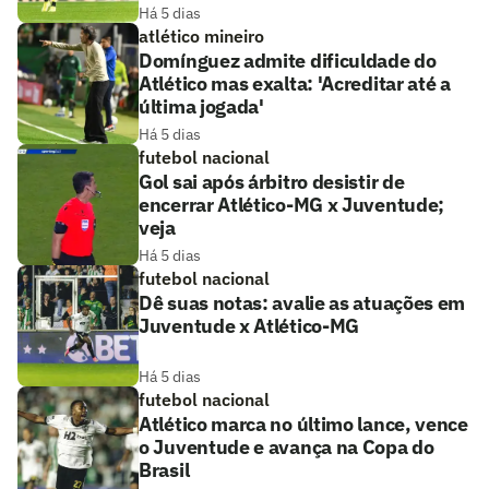
Há 5 dias
atlético mineiro
Domínguez admite dificuldade do
Atlético mas exalta: 'Acreditar até a
última jogada'
Há 5 dias
futebol nacional
Gol sai após árbitro desistir de
encerrar Atlético-MG x Juventude;
veja
Há 5 dias
futebol nacional
Dê suas notas: avalie as atuações em
Juventude x Atlético-MG
Há 5 dias
futebol nacional
Atlético marca no último lance, vence
o Juventude e avança na Copa do
Brasil