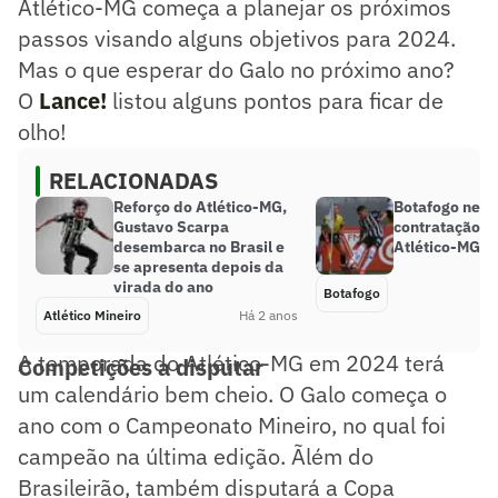
Atlético-MG começa a planejar os próximos
passos visando alguns objetivos para 2024.
Mas o que esperar do Galo no próximo ano?
O
Lance!
listou alguns pontos para ficar de
olho!
RELACIONADAS
Reforço do Atlético-MG,
Botafogo nego
Gustavo Scarpa
contratação d
desembarca no Brasil e
Atlético-MG
se apresenta depois da
virada do ano
Botafogo
Atlético Mineiro
Há 2 anos
A temporada do Atlético-MG em 2024 terá
Competições a disputar
um calendário bem cheio. O Galo começa o
ano com o Campeonato Mineiro, no qual foi
campeão na última edição. Ãlém do
Brasileirão, também disputará a Copa