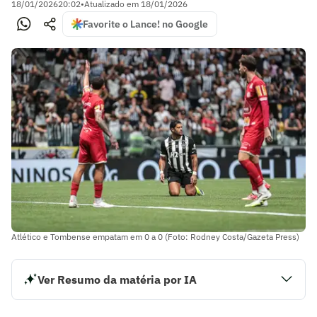
18/01/2026
20:02
•
Atualizado em
18/01/2026
Favorite o Lance! no Google
Atlético e Tombense empatam em 0 a 0 (Foto: Rodney Costa/Gazeta Press)
Ver Resumo da matéria por IA
Atlético e Tombense ficaram no empate sem gols neste
domingo (18), na Arena MRV, em partida válida pela