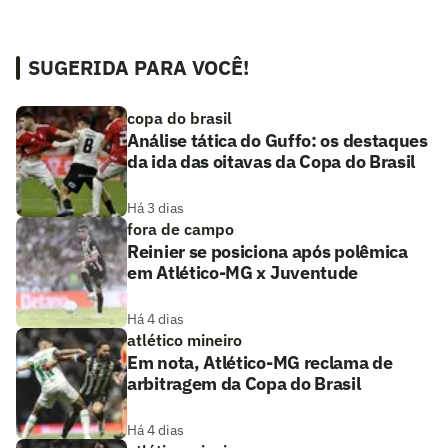
SUGERIDA PARA VOCÊ!
copa do brasil
Análise tática do Guffo: os destaques
da ida das oitavas da Copa do Brasil
Há 3 dias
fora de campo
Reinier se posiciona após polêmica
em Atlético-MG x Juventude
Há 4 dias
atlético mineiro
Em nota, Atlético-MG reclama de
arbitragem da Copa do Brasil
Há 4 dias