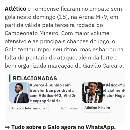
terceira rodada do Campeonato Mineiro. Com maior
Atlético
e Tombense ficaram no empate sem
volume ofensivo e as principais chances do jogo, o Galo
tentou impor seu ritmo, mas esbarrou na falta de pontaria
gols neste domingo (18), na Arena MRV, em
do ataque, além da forte e bem organizada marcação do
partida válida pela terceira rodada do
Gavião Carcará.
Campeonato Mineiro. Com maior volume
Resumo supervisionado pelo jornalista!
ofensivo e as principais chances do jogo, o
Galo tentou impor seu ritmo, mas esbarrou na
falta de pontaria do ataque, além da forte e
bem organizada marcação do Gavião Carcará.
RELACIONADAS
Alverca é punido com
Atlético-MG a
transfer ban por dívida
oficialmente o
com Atlético-MG; Vini Jr
Victor Hugo
é coproprietário
Atlético Mineiro
Futebol Internacional
Há 6 meses
➡️
Tudo sobre o Galo agora no WhatsApp.