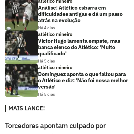
atlético mineiro
Análise: Atlético esbarra em
dificuldades antigas e dá um passo
atrás na evolução
Há 4 dias
atlético mineiro
Victor Hugo lamenta empate, mas
banca elenco do Atlético: 'Muito
qualificado'
Há 5 dias
atlético mineiro
Domínguez aponta o que faltou para
o Atlético e diz: 'Não foi nossa melhor
versão'
Há 5 dias
MAIS LANCE!
Torcedores apontam culpado por