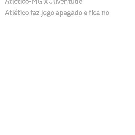
Atlético-MG x Juventude
Atlético faz jogo apagado e fica no
empate com o Juventude na Copa do
Brasil
Atlético está escalado para enfrentar o
Juventude na Copa do Brasil
Atlético-MG x Juventude na Copa do
Brasil: retrospecto e estatísticas
Análise: Atlético não pode subestimar o
embalado Juventude
Oitavas da Sul-Americana estão
definidas e garantem valor milionário