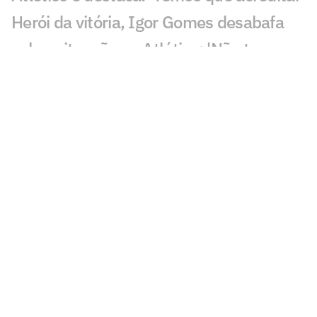
Herói da vitória, Igor Gomes desabafa
sobre situação no Atlético: 'Não tem
sido fácil'
Dê suas notas: avalie a atuação dos
jogadores de Palmeiras x Atlético-MG
Palmeiras perde para o Atlético-MG e vê
vantagem para o Flamengo cair no
Brasileirão
Falha de Carlos Miguel em Palmeiras x
Atlético-MG choca: 'Terrível'
Veja os gols da vitória do Atlético-MG