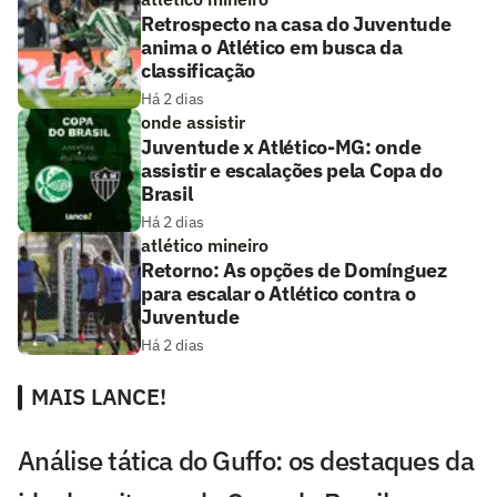
Retrospecto na casa do Juventude
anima o Atlético em busca da
classificação
Há 2 dias
onde assistir
Juventude x Atlético-MG: onde
assistir e escalações pela Copa do
Brasil
Há 2 dias
atlético mineiro
Retorno: As opções de Domínguez
para escalar o Atlético contra o
Juventude
Há 2 dias
MAIS LANCE!
Análise tática do Guffo: os destaques da