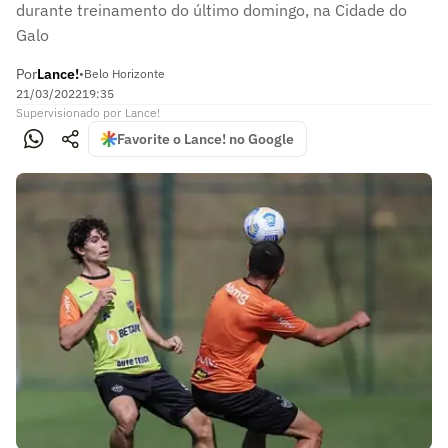
durante treinamento do último domingo, na Cidade do
Galo
Por
Lance!
•
Belo Horizonte
21/03/2022
19:35
Supervisionado
por
Lance!
Favorite o Lance! no Google