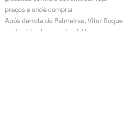
preços e onde comprar
Após derrota do Palmeiras, Vitor Roque
posta vídeo 'respondendo' Lyanco
Análise: Atlético apresenta melhor
versão do 'estilo Domínguez' e ganha
surpresas positivas
Domínguez ressalta inteligência do
Atlético e destaca: 'Temos que acreditar'
Herói da vitória, Igor Gomes desabafa
sobre situação no Atlético: 'Não tem
sido fácil'