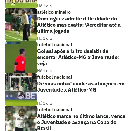
Há 1 dia
atlético mineiro
Domínguez admite dificuldade do
Atlético mas exalta: 'Acreditar até a
última jogada'
Há 1 dia
futebol nacional
Gol sai após árbitro desistir de
encerrar Atlético-MG x Juventude;
veja
Há 1 dia
futebol nacional
Dê suas notas: avalie as atuações em
Juventude x Atlético-MG
Há 1 dia
futebol nacional
Atlético marca no último lance, vence
o Juventude e avança na Copa do
Brasil