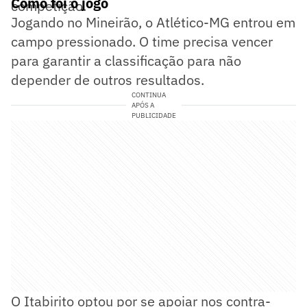
Como foi o jogo
competição.
Jogando no Mineirão, o Atlético-MG entrou em
campo pressionado. O time precisa vencer
para garantir a classificação para não
depender de outros resultados.
CONTINUA
APÓS A
PUBLICIDADE
O Itabirito optou por se apoiar nos contra-