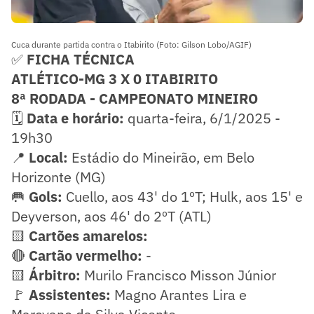
Cuca durante partida contra o Itabirito (Foto: Gilson Lobo/AGIF)
✅
FICHA TÉCNICA
ATLÉTICO-MG 3 X 0 ITABIRITO
8ª RODADA - CAMPEONATO MINEIRO
🗓️
Data e horário:
quarta-feira, 6/1/2025 -
19h30
📍
Local:
Estádio do Mineirão, em Belo
Horizonte (MG)
🥅
Gols:
Cuello, aos 43' do 1ºT; Hulk, aos 15' e
Deyverson, aos 46' do 2ºT (ATL)
🟨
Cartões amarelos:
🔴
Cartão vermelho:
-
🟨
Árbitro:
Murilo Francisco Misson Júnior
🚩
Assistentes:
Magno Arantes Lira e