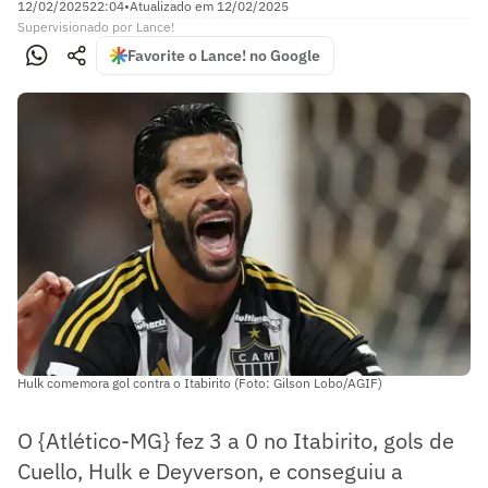
12/02/2025
22:04
•
Atualizado em
12/02/2025
Supervisionado
por
Lance!
Favorite o Lance! no Google
Hulk comemora gol contra o Itabirito (Foto: Gilson Lobo/AGIF)
O {Atlético-MG} fez 3 a 0 no Itabirito, gols de
Cuello, Hulk e Deyverson, e conseguiu a