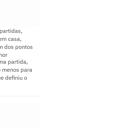
partidas,
 em casa,
um dos pontos
hor
ma partida,
ao menos para
e definiu o