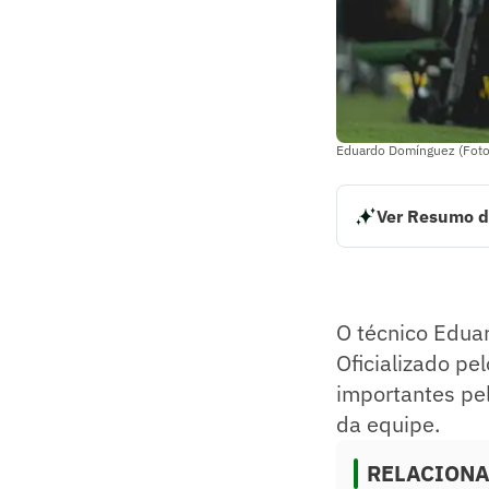
Eduardo Domínguez (Foto:
Ver Resumo d
O técnico Eduardo
de fevereiro, El 
equilíbrio e maior
Resumo supervision
O técnico Edu
Oficializado pe
importantes pel
da equipe.
RELACION