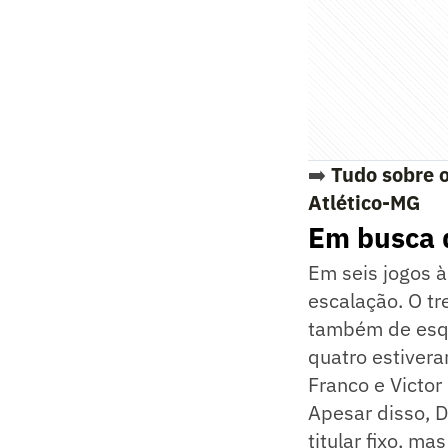
➡️
Tudo sobre o
Atlético-MG
Em busca d
Em seis jogos 
escalação. O t
também de esque
quatro estivera
Franco e Victor
Apesar disso, D
titular fixo, m