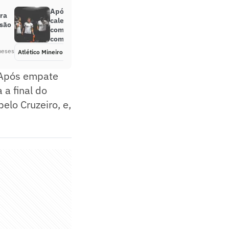
⁠Após ‘respiro’, Atlético-MG terá
ra
calendário apertado por três
são
competições: confira
compromissos
meses
Atlético Mineiro
Há 4 meses
. Após empate
 a final do
elo Cruzeiro, e,