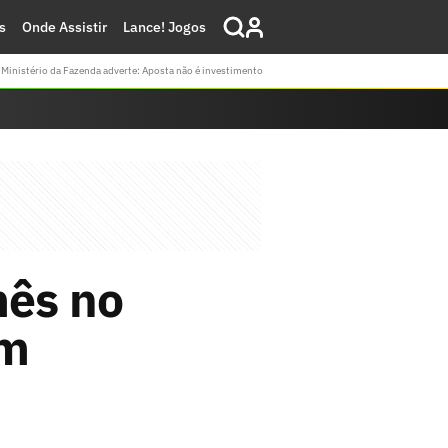
s
Onde Assistir
Lance! Jogos
Ministério da Fazenda adverte: Aposta não é investimento
ês no
em