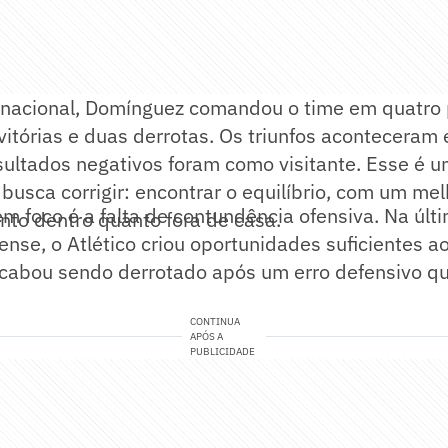
nacional, Domínguez comandou o time em quatro 
itórias e duas derrotas. Os triunfos aconteceram
sultados negativos foram como visitante. Esse é 
 busca corrigir: encontrar o equilíbrio, com um mel
m foco é a falta de contundência ofensiva. Na últi
to dentro quanto fora de casa.
ense, o Atlético criou oportunidades suficientes 
cabou sendo derrotado após um erro defensivo qu
CONTINUA
APÓS A
PUBLICIDADE