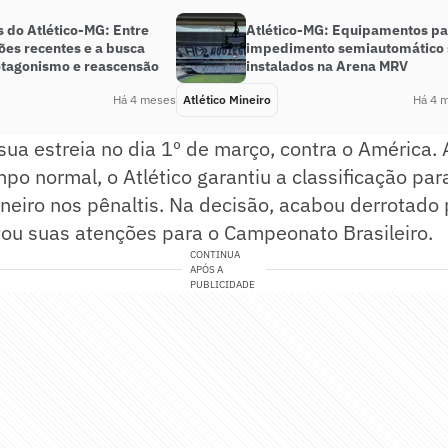
s do Atlético-MG: Entre
Atlético-MG: Equipamentos pa
ões recentes e a busca
impedimento semiautomático 
otagonismo e reascensão
instalados na Arena MRV
Há 4 meses
Atlético Mineiro
Há 4 
 sua estreia no dia 1º de março, contra o América
po normal, o Atlético garantiu a classificação para
iro nos pênaltis. Na decisão, acabou derrotado p
oltou suas atenções para o Campeonato Brasileiro.
CONTINUA
APÓS A
PUBLICIDADE