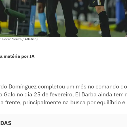
 Pedro Souza / Atlético)
a matéria por IA
 Domínguez completou um mês no comando do Atlético. Oficializado pe
Barba ainda tem muitos desafios importantes pela frente, principalmente
 eficiência da equipe.
ado pelo jornalista!
ardo Domínguez completou um mês no comando d
lo Galo no dia 25 de fevereiro, El Barba ainda tem
a frente, principalmente na busca por equilíbrio e 
ADAS