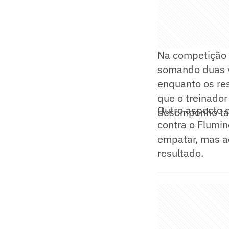
Na competição 
somando duas v
enquanto os re
que o treinador
Outro aspecto e
desempenho tan
contra o Flumin
empatar, mas a
resultado.