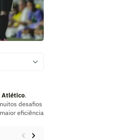
lo Galo no dia 25
 na busca por
o
Atlético
.
 muitos desafios
maior eficiência