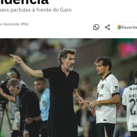
seis partidas à frente do Galo
lo Horizonte (MG)
Favorit