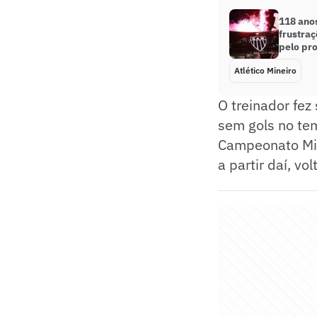
118 ano
frustraç
pelo pr
Atlético Mineiro
O treinador fez
sem gols no tem
Campeonato Mine
a partir daí, v