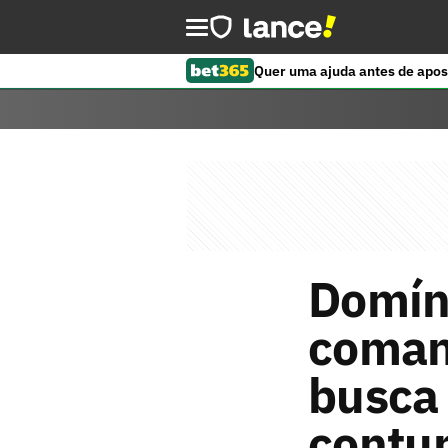
Quer uma ajuda antes de apos
Domín
coman
busca 
contu