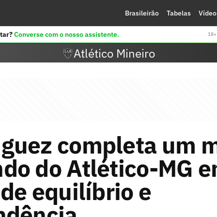
Brasileirão
Tabelas
Vídeo
tar?
Converse com o nosso assistente.
18+ 
Atlético Mineiro
guez completa um m
do do Atlético-MG 
de equilíbrio e
ndência