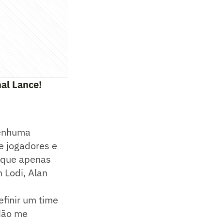
al Lance!
nenhuma
e jogadores e
o que apenas
 Lodi, Alan
efinir um time
"Não me