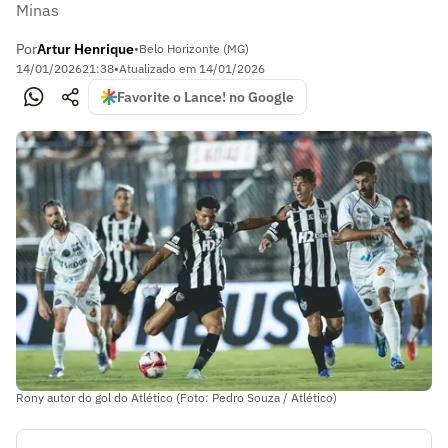
Minas
Por
Artur Henrique
•
Belo Horizonte (MG)
14/01/2026
21:38
•
Atualizado em
14/01/2026
Favorite o Lance! no Google
Rony autor do gol do Atlético (Foto: Pedro Souza / Atlético)