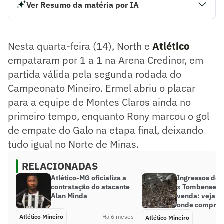
Ver Resumo da matéria por IA
Nesta quarta-feira (14), North e Atlético empataram por 1 a
1 na Arena Credinor, em partida válida pela segunda rodada
do Campeonato Mineiro. Ermel abriu o placar para a equipe
Nesta quarta-feira (14), North e
Atlético
de Montes Claros ainda no primeiro tempo, enquanto Rony
marcou o gol de empate do Galo na etapa final, deixando
empataram por 1 a 1 na Arena Credinor, em
tudo igual no Norte de Minas.
partida válida pela segunda rodada do
Resumo supervisionado pelo jornalista!
Campeonato Mineiro. Ermel abriu o placar
para a equipe de Montes Claros ainda no
primeiro tempo, enquanto Rony marcou o gol
de empate do Galo na etapa final, deixando
tudo igual no Norte de Minas.
RELACIONADAS
Atlético-MG oficializa a
Ingressos de 
contratação do atacante
x Tombense es
Alan Minda
venda: veja p
onde comprar
Atlético Mineiro
Há 6 meses
Atlético Mineiro