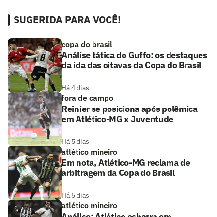
SUGERIDA PARA VOCÊ!
copa do brasil
Análise tática do Guffo: os destaques
da ida das oitavas da Copa do Brasil
Há 4 dias
fora de campo
Reinier se posiciona após polêmica
em Atlético-MG x Juventude
Há 5 dias
atlético mineiro
Em nota, Atlético-MG reclama de
arbitragem da Copa do Brasil
Há 5 dias
atlético mineiro
Análise: Atlético esbarra em