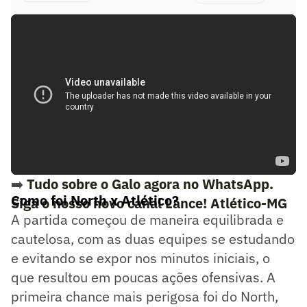
➡️
Tudo sobre o Galo agora no WhatsApp.
Como foi North x Atlético?
Siga o nosso novo canal Lance! Atlético-MG
A partida começou de maneira equilibrada e
cautelosa, com as duas equipes se estudando
e evitando se expor nos minutos iniciais, o
que resultou em poucas ações ofensivas. A
primeira chance mais perigosa foi do North,