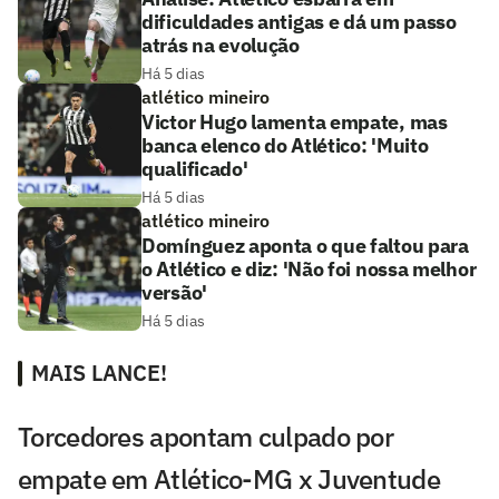
dificuldades antigas e dá um passo
atrás na evolução
Há 5 dias
atlético mineiro
Victor Hugo lamenta empate, mas
banca elenco do Atlético: 'Muito
qualificado'
Há 5 dias
atlético mineiro
Domínguez aponta o que faltou para
o Atlético e diz: 'Não foi nossa melhor
versão'
Há 5 dias
MAIS LANCE!
Torcedores apontam culpado por
empate em Atlético-MG x Juventude