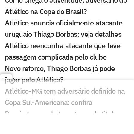
Como chega o Juventude, adversário do
Atlético na Copa do Brasil?
Atlético anuncia oficialmente atacante
uruguaio Thiago Borbas: veja detalhes
Atlético reencontra atacante que teve
passagem complicada pelo clube
Novo reforço, Thiago Borbas já pode
jogar pelo Atlético?
Atlético-MG tem adversário definido na
Copa Sul-Americana: confira
Domínguez pode ter retorno de titular no
Atlético para duelo da Copa do Brasil