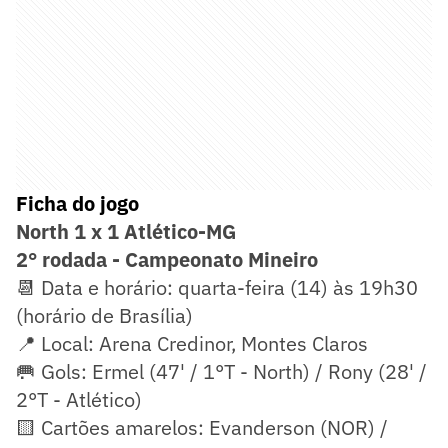
Ficha do jogo
North 1 x 1 Atlético-MG
2° rodada - Campeonato Mineiro
📆 Data e horário: quarta-feira (14) às 19h30
(horário de Brasília)
📍 Local: Arena Credinor, Montes Claros
🥅 Gols: Ermel (47' / 1°T - North) / Rony (28' /
2°T - Atlético)
🟨 Cartões amarelos: Evanderson (NOR) /