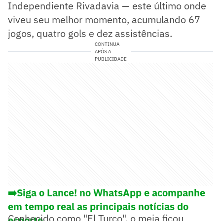
Independiente Rivadavia — este último onde
viveu seu melhor momento, acumulando 67
jogos, quatro gols e dez assistências.
CONTINUA
APÓS A
PUBLICIDADE
➡️Siga o Lance! no WhatsApp e acompanhe
em tempo real as principais notícias do
Conhecido como "El Turco", o meia ficou
esporte