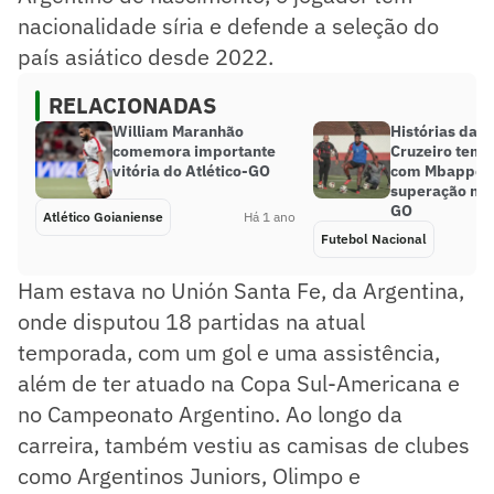
nacionalidade síria e defende a seleção do
país asiático desde 2022.
RELACIONADAS
William Maranhão
Histórias da S
comemora importante
Cruzeiro tem
vitória do Atlético-GO
com Mbappé 
superação no 
GO
Atlético Goianiense
Há 1 ano
Futebol Nacional
Ham estava no Unión Santa Fe, da Argentina,
onde disputou 18 partidas na atual
temporada, com um gol e uma assistência,
além de ter atuado na Copa Sul-Americana e
no Campeonato Argentino. Ao longo da
carreira, também vestiu as camisas de clubes
como Argentinos Juniors, Olimpo e