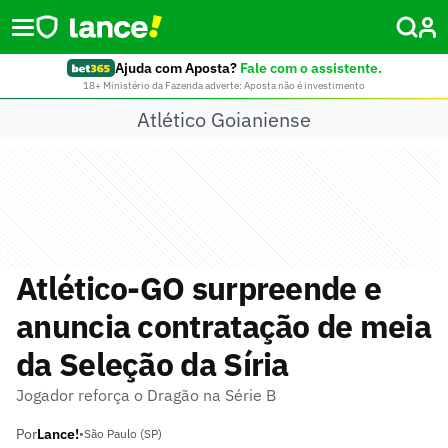
Ajuda com Aposta?
Fale com o assistente.
18+ Ministério da Fazenda adverte: Aposta não é investimento
Atlético Goianiense
Atlético-GO surpreende e
anuncia contratação de meia
da Seleção da Síria
Jogador reforça o Dragão na Série B
Por
Lance!
•
São Paulo (SP)