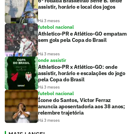
6° rodada Brasileirão Série B: onde
assistir, horário e local dos jogos
Há 3 meses
futebol nacional
Athletico-PR e Atlético-GO empatam
sem gols pela Copa do Brasil
Há 3 meses
onde assistir
Athletico-PR x Atlético-GO: onde
assistir, horário e escalações do jogo
pela Copa do Brasil
Há 3 meses
futebol nacional
Ícone do Santos, Victor Ferraz
anuncia aposentadoria aos 38 anos;
relembre trajetória
Há 3 meses