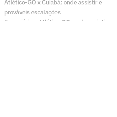
Atlético-GO x Cuiabá: onde assistir e
prováveis escalações
Ferroviária x Atlético-GO: onde assistir,
horário e prováveis escalações
Botafogo-SP x Atlético-GO: onde
assistir, horário e prováveis escalações
Atlético-GO x Athletic Club: onde
assistir, horário e prováveis escalações
Onde assistir à Série B? Entenda nova
divisão dos direitos de transmissão
Vasco Sub-20 x Atlético-GO Sub-20:
onde assistir e horário do jogo pelo