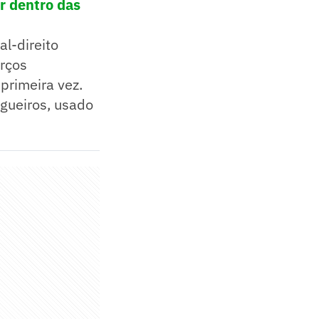
r dentro das
al-direito
orços
primeira vez.
agueiros, usado