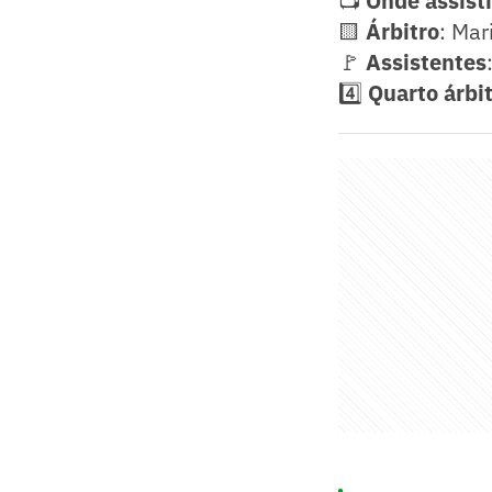
📺
Onde assisti
🟨
Árbitro
: Mar
🚩
Assistentes
4️⃣
Quarto árbit