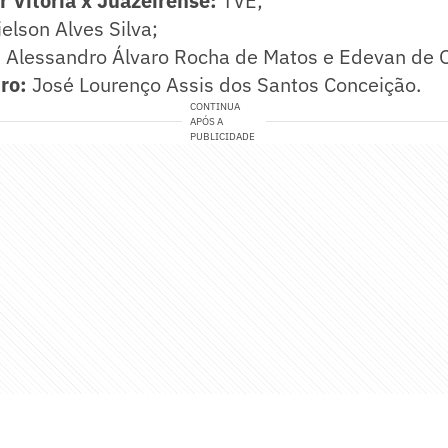
r Vitória x Juazeirense:
TVE;
ielson Alves Silva;
: Alessandro Álvaro Rocha de Matos e Edevan de Ol
ro:
José Lourenço Assis dos Santos Conceição.
CONTINUA
APÓS A
PUBLICIDADE