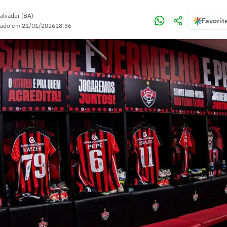
alvador (BA)
Favorit
zado em
21/01/2026
18:36