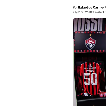
Por
Rafael do Carmo
•
S
21/01/2026
18:19
•
Atuali