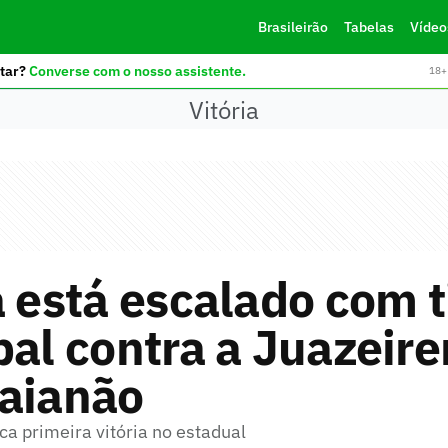
Brasileirão
Tabelas
Vídeo
tar?
Converse com o nosso assistente.
18+ 
Vitória
a está escalado com 
pal contra a Juazeire
Baianão
a primeira vitória no estadual