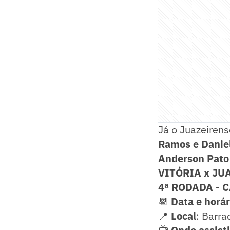
Já o Juazeiren
Ramos e Daniel
Anderson Pato 
VITÓRIA x JU
4ª RODADA -
📆
Data e horár
📍
Local
: Barra