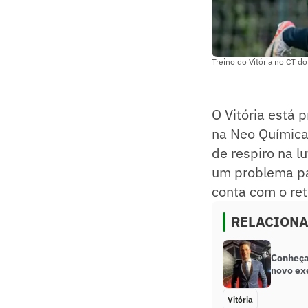
Treino do Vitória no CT do 
O Vitória está 
na Neo Química
de respiro na l
um problema pa
conta com o re
RELACION
Conheça 
novo exe
Vitória