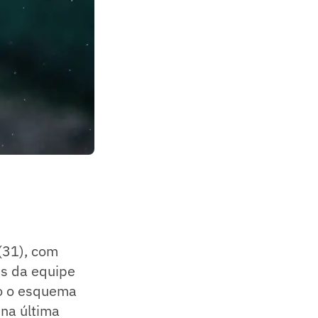
(31), com
es da equipe
ão o esquema
 na última