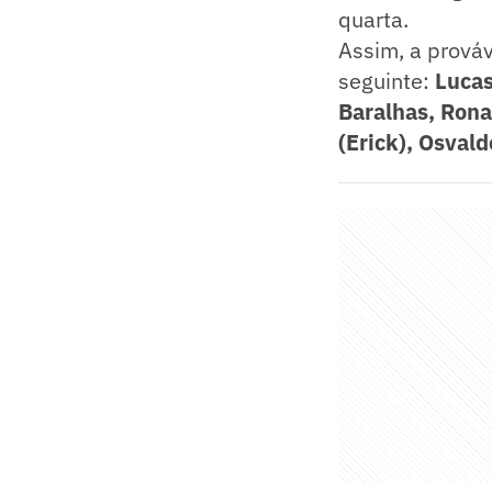
quarta.
Assim, a prováv
seguinte:
Lucas
Baralhas, Rona
(Erick), Osval