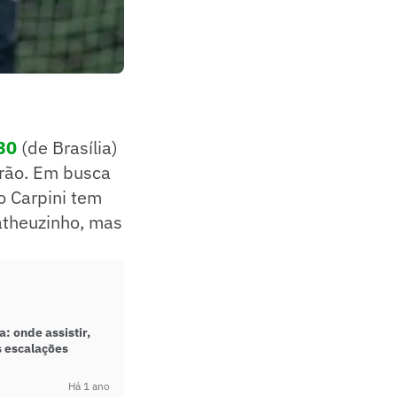
30
(de Brasília)
irão. Em busca
o Carpini tem
atheuzinho, mas
a: onde assistir,
s escalações
Há 1 ano