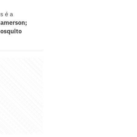
s é a
 Jamerson;
Mosquito