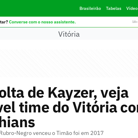
Brasileirão
Tabelas
Vídeo
tar?
Converse com o nosso assistente.
18+ 
Vitória
lta de Kayzer, veja
el time do Vitória co
hians
 Rubro-Negro venceu o Timão foi em 2017