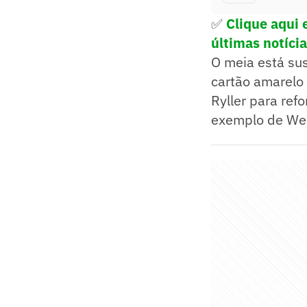
✅
Clique aqui e
últimas notíci
O meia está sus
cartão amarelo 
Ryller para ref
exemplo de Wel