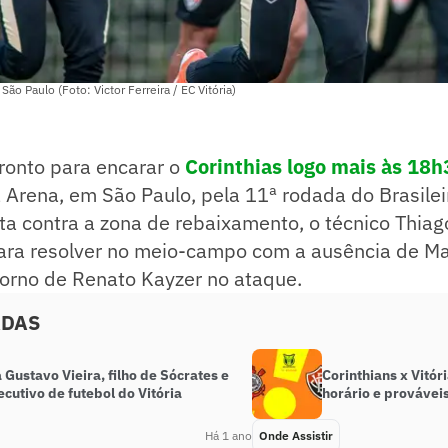
São Paulo (Foto: Victor Ferreira / EC Vitória)
pronto para encarar o
Corinthias logo mais às 18h
 Arena, em São Paulo, pela 11ª rodada do Brasile
uta contra a zona de rebaixamento, o técnico Thiag
ra resolver no meio-campo com a ausência de M
torno de Renato Kayzer no ataque.
ADAS
Gustavo Vieira, filho de Sócrates e
Corinthians x Vitóri
cutivo de futebol do Vitória
horário e provávei
Há 1 ano
Onde Assistir