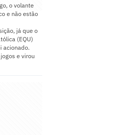
go, o volante
co e não estão
ição, já que o
atólica (EQU)
i acionado.
jogos e virou