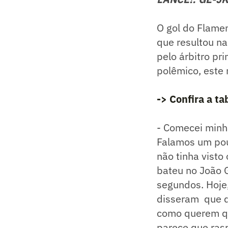
O gol do Flamen
que resultou na
pelo árbitro pr
polêmico, este 
-> Confira a t
- Comecei minha
Falamos um pou
não tinha visto
bateu no João G
segundos. Hoje
disseram que qu
como querem qu
parece que rasp