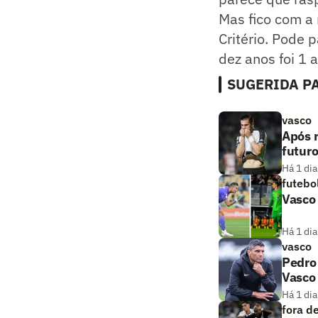
Mas fico com a 
Critério. Pode 
dez anos foi 1 a
SUGERIDA PA
vasco
Após r
futuro
Há 1 dia
futebo
Vasco
Há 1 dia
vasco
Pedro
Vasco 
Há 1 dia
fora d