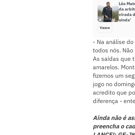
Léo Mato
da arbi
virada 
ainda’
Vasco
- Na análise do
todos nós. Não
As saídas que 
amarelos. Mont
fizemos um seg
jogo no domingo
acredito que po
diferença - ent
Ainda não é a
preencha o cad
LANCE!: GE-J