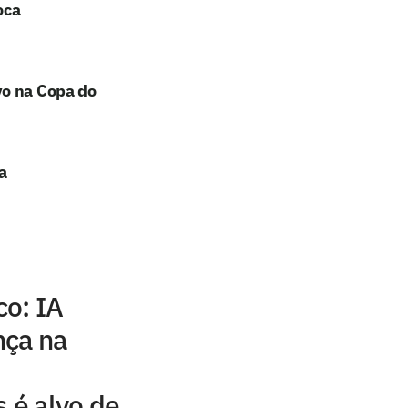
oca
vo na Copa do
a
co: IA
nça na
s é alvo de