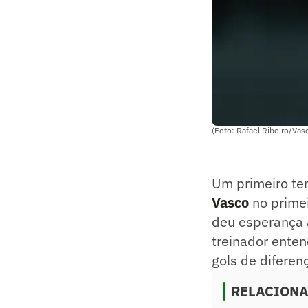
(Foto: Rafael Ribeiro/Vas
Um primeiro te
Vasco
no primei
deu esperança a
treinador enten
gols de diferen
RELACION