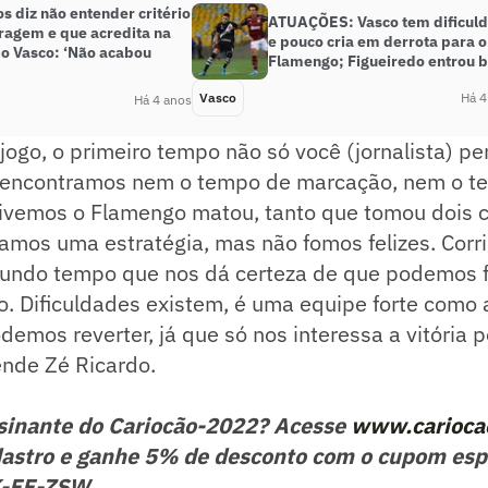
s diz não entender critério
ATUAÇÕES: Vasco tem dificul
tragem e que acredita na
e pouco cria em derrota para o
do Vasco: ‘Não acabou
Flamengo; Figueiredo entrou 
Vasco
Há 4
Há 4 anos
 jogo, o primeiro tempo não só você (jornalista) p
 encontramos nem o tempo de marcação, nem o te
tivemos o Flamengo matou, tanto que tomou dois 
amos uma estratégia, mas não fomos felizes. Corr
undo tempo que nos dá certeza de que podemos 
. Dificuldades existem, é uma equipe forte como 
demos reverter, já que só nos interessa a vitória p
ende Zé Ricardo.
ssinante do Cariocão-2022? Acesse
www.carioca
astro e ganhe 5% de desconto com o cupom esp
K-FF-ZSW