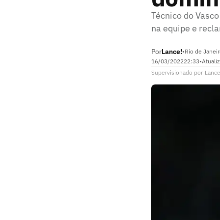
Técnico do Vasco
na equipe e recla
Por
Lance!
•
Rio de Janeir
16/03/2022
22:33
•
Atuali
Supervisionado
por
Lance