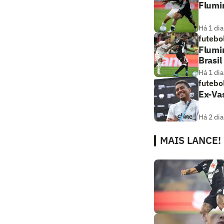
Flumin
Há 1 dia
futebo
Flumi
Brasil
Há 1 dia
futebo
Ex-Vas
Há 2 dia
MAIS LANCE!