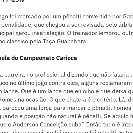
go foi marcado por um pênalti convertido por Gab
 penalidade, que chegou a ser revisada pelo árbit
incipal gerou insatisfação. O treinador lembrou out
no clássico pela Taça Guanabara.
abela do Campeonato Carioca
 carreira no profissional dizendo que não falaria 
co no último jogo contra eles, alguns reclamaram
 o lance. Que é um lance que eu olho e que deixa q
omes na ocasião. O que chateia é o critério. Lá, 
, pareceu uma força para marcar o pênalti. Fomos
ando é posição não natural é pênalti. Se aquilo nã
e o Anderson Conceição suba? Então tudo é inter
ou, ainda não vi. Se foi ou se não foi pênalti. Est