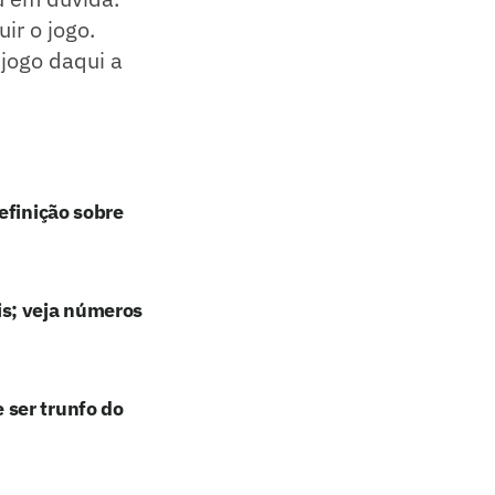
ir o jogo.
 jogo daqui a
efinição sobre
is; veja números
ser trunfo do