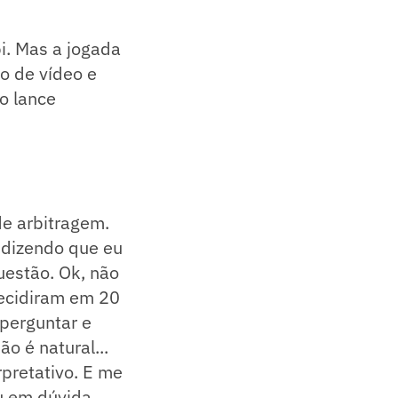
i. Mas a jogada
ro de vídeo e
ro lance
de arbitragem.
 dizendo que eu
uestão. Ok, não
decidiram em 20
 perguntar e
o é natural...
pretativo. E me
ou em dúvida.