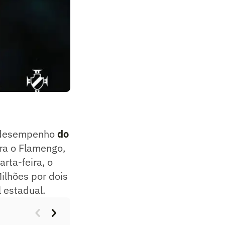
O desempenho
do
ra o Flamengo,
rta-feira, o
ilhões por dois
 estadual.