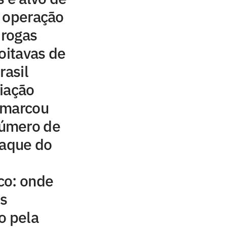
s operação
drogas
oitavas de
rasil
iação
 marcou
úmero de
taque do
co: onde
is
o pela