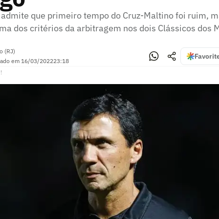
 admite que primeiro tempo do Cruz-Maltino foi ruim, 
ma dos critérios da arbitragem nos dois Clássicos dos 
o (RJ)
Favorit
zado em
16/03/2022
23:18
!