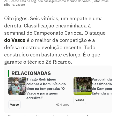
Zé Ricardo está na segunda passagem como técnico do Vasco (Foto: Rafael
Ribeiro/Vasco)
Oito jogos. Seis vitórias, um empate e uma
derrota. Classificação encaminhada à
semifinal do Campeonato Carioca. O ataque
do Vasco
é o melhor da competição e a
defesa mostrou evolução recente. Tudo
construído com bastante esforço. É o que
garante o técnico Zé Ricardo.
RELACIONADAS
Thiago Rodrigues
Vasco ainda n
celebra o bom início do
classificado à
time na temporada: ‘O
do Campeonat
Vasco é para quem
Entenda a ma
acredita!’
Vasco
Vasco
Há 4 anos