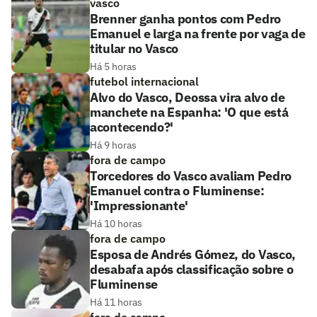
vasco
Brenner ganha pontos com Pedro
Emanuel e larga na frente por vaga de
titular no Vasco
Há 5 horas
futebol internacional
Alvo do Vasco, Deossa vira alvo de
manchete na Espanha: 'O que está
acontecendo?'
Há 9 horas
fora de campo
Torcedores do Vasco avaliam Pedro
Emanuel contra o Fluminense:
'Impressionante'
Há 10 horas
fora de campo
Esposa de Andrés Gómez, do Vasco,
desabafa após classificação sobre o
Fluminense
Há 11 horas
fora de campo