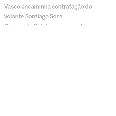
Vasco encaminha contratação do
volante Santiago Sosa
Oitavas da Sul-Americana estão
definidas e garantem valor milionário
aos clubes
Vasco x Fluminense: onde assistir,
horário e prováveis escalações do jogo
pela Copa do Brasil
Chaveamento da Sul-Americana: Brasil
tem cinco times nas oitavas
Sem Thiago Mendes, Vasco busca nova
formação para o meio contra o