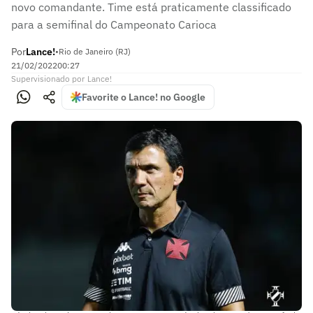
novo comandante. Time está praticamente classificado
para a semifinal do Campeonato Carioca
Por
Lance!
•
Rio de Janeiro (RJ)
21/02/2022
00:27
Supervisionado
por
Lance!
Favorite o Lance! no Google