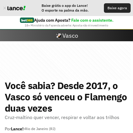
Baixe grátis o app do Lance!
Baixe agora
O esporte na palma da mão.
Ajuda com Aposta?
Fale com o assistente.
18+ Ministério da Fazenda adverte: Aposta não é investimento
Vasco
Você sabia? Desde 2017, o
Vasco só venceu o Flamengo
duas vezes
Cruz-maltino quer vencer, respirar e voltar aos trilhos
Por
Lance!
•
Rio de Janeiro (RJ)