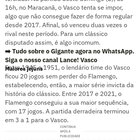
16h, no Maracanã, o Vasco tenta se impor,
algo que não consegue fazer de forma regular
desde 2017. Afinal, só venceu duas vezes o
rival neste período. Para um clássico
disputado assim, é algo incomum.
➡️ Tudo sobre o Gigante agora no WhatsApp.
Siga o nosso canal Lance! Vasco
Entre 1945 e 1951, o lendário time do Vasco
Maiores jejuns
ficou 20 jogos sem perder do Flamengo,
estabelecendo, então, a maior série invicta da
história do clássico. Entre 2017 e 2021, o
Flamengo conseguiu a sua maior sequência,
com 17 jogos. A partida derradeira terminou
em 3 a 1 para o Vasco.
CONTINUA
APÓS A
PUBLICIDADE