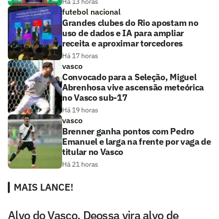
Há 13 horas
futebol nacional
Grandes clubes do Rio apostam no
uso de dados e IA para ampliar
receita e aproximar torcedores
Há 17 horas
vasco
Convocado para a Seleção, Miguel
Abrenhosa vive ascensão meteórica
no Vasco sub-17
Há 19 horas
vasco
Brenner ganha pontos com Pedro
Emanuel e larga na frente por vaga de
titular no Vasco
Há 21 horas
MAIS LANCE!
Alvo do Vasco, Deossa vira alvo de