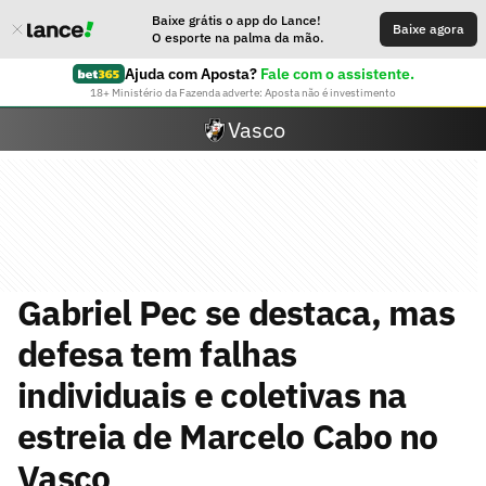
Baixe grátis o app do Lance!
Baixe agora
O esporte na palma da mão.
Ajuda com Aposta?
Fale com o assistente.
18+ Ministério da Fazenda adverte: Aposta não é investimento
Vasco
Gabriel Pec se destaca, mas
defesa tem falhas
individuais e coletivas na
estreia de Marcelo Cabo no
Vasco