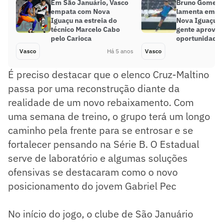
Em São Januário, Vasco
Bruno Gomes, 
empata com Nova
lamenta empa
Iguaçu na estreia do
Nova Iguaçu: ‘
técnico Marcelo Cabo
gente aprovei
pelo Carioca
oportunidades
Vasco
Há 5 anos
Vasco
É preciso destacar que o elenco Cruz-Maltino
passa por uma reconstrução diante da
realidade de um novo rebaixamento. Com
uma semana de treino, o grupo terá um longo
caminho pela frente para se entrosar e se
fortalecer pensando na Série B. O Estadual
serve de laboratório e algumas soluções
ofensivas se destacaram como o novo
posicionamento do jovem Gabriel Pec
No início do jogo, o clube de São Januário