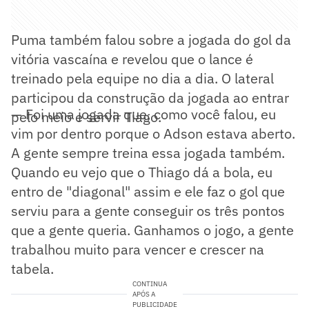
Puma também falou sobre a jogada do gol da
vitória vascaína e revelou que o lance é
treinado pela equipe no dia a dia. O lateral
participou da construção da jogada ao entrar
— Foi uma jogada que, como você falou, eu
pelo meio e servir Tiago.
vim por dentro porque o Adson estava aberto.
A gente sempre treina essa jogada também.
Quando eu vejo que o Thiago dá a bola, eu
entro de "diagonal" assim e ele faz o gol que
serviu para a gente conseguir os três pontos
que a gente queria. Ganhamos o jogo, a gente
trabalhou muito para vencer e crescer na
tabela.
CONTINUA
APÓS A
PUBLICIDADE