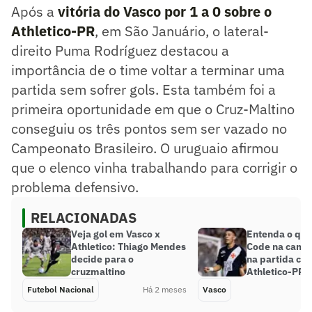
Após a
vitória do Vasco por 1 a 0 sobre o
Athletico-PR
, em São Januário, o lateral-
direito Puma Rodríguez destacou a
importância de o time voltar a terminar uma
partida sem sofrer gols. Esta também foi a
primeira oportunidade em que o Cruz-Maltino
conseguiu os três pontos sem ser vazado no
Campeonato Brasileiro. O uruguaio afirmou
que o elenco vinha trabalhando para corrigir o
problema defensivo.
RELACIONADAS
Veja gol em Vasco x
Entenda o que
Athletico: Thiago Mendes
Code na camis
decide para o
na partida con
cruzmaltino
Athletico-PR
Futebol Nacional
Há 2 meses
Vasco