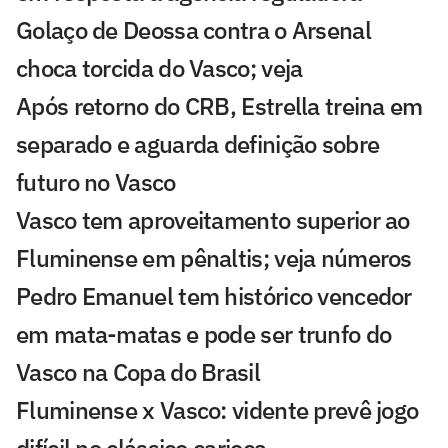
Golaço de Deossa contra o Arsenal
choca torcida do Vasco; veja
Após retorno do CRB, Estrella treina em
separado e aguarda definição sobre
futuro no Vasco
Vasco tem aproveitamento superior ao
Fluminense em pênaltis; veja números
Pedro Emanuel tem histórico vencedor
em mata-matas e pode ser trunfo do
Vasco na Copa do Brasil
Fluminense x Vasco: vidente prevê jogo
difícil no clássico carioca