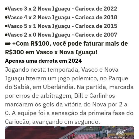
Vasco 3 x 2 Nova Iguaçu - Carioca de 2022
Vasco 4 x 2 Nova Iguaçu - Carioca de 2018
Vasco 5 x 1 Nova Iguaçu - Carioca de 2015
Vasco 2 x 0 Nova Iguaçu - Carioca de 2007
➡️
+Com R$100, você pode faturar mais de
R$300 em Vasco x Nova Iguaçu!
Apenas uma derrota em 2024
Jogando nesta temporada, Vasco e Nova
Iguaçu fizeram um jogo polemico, no Parque
do Sabiá, em Uberlândia. Na partida, marcada
por erros de arbitragem, Bill e Carlinhos
marcaram os gols da vitória do Nova por 2 a
0. A equipe foi a sensação da primeira fase do
Cariocão, avançando em segundo.