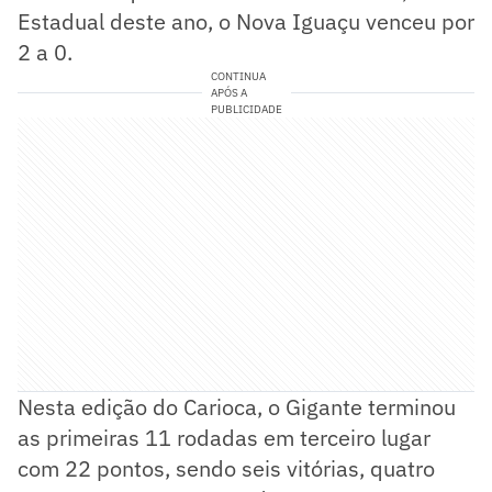
Estadual deste ano, o Nova Iguaçu venceu por
2 a 0.
CONTINUA
APÓS A
PUBLICIDADE
Nesta edição do Carioca, o Gigante terminou
as primeiras 11 rodadas em terceiro lugar
com 22 pontos, sendo seis vitórias, quatro