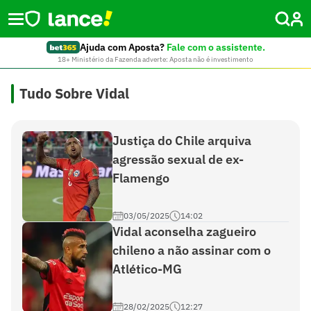
Ajuda com Aposta?
Fale com o assistente.
18+ Ministério da Fazenda adverte: Aposta não é investimento
Tudo Sobre Vidal
Justiça do Chile arquiva
agressão sexual de ex-
Flamengo
03/05/2025
14:02
Vidal aconselha zagueiro
chileno a não assinar com o
Atlético-MG
28/02/2025
12:27