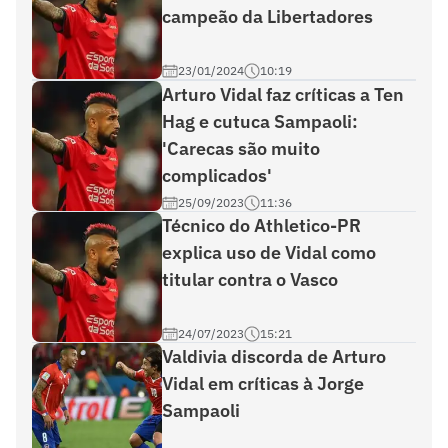
campeão da Libertadores
23/01/2024
10:19
Arturo Vidal faz críticas a Ten
Hag e cutuca Sampaoli:
'Carecas são muito
complicados'
25/09/2023
11:36
Técnico do Athletico-PR
explica uso de Vidal como
titular contra o Vasco
24/07/2023
15:21
Valdivia discorda de Arturo
Vidal em críticas à Jorge
Sampaoli