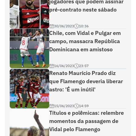
jogadores que podem assinar
pré-contrato neste sábado
30/06/2023
10:36
Chile, com Vidal e Pulgar em
campo, massacra República
Dominicana em amistoso
16/06/2023
23:57
Renato Maurício Prado diz
que Flamengo deveria liberar
astro: 'É um inútil'
15/06/2023
14:59
Títulos e polêmicas: relembre
momentos da passagem de
Vidal pelo Flamengo