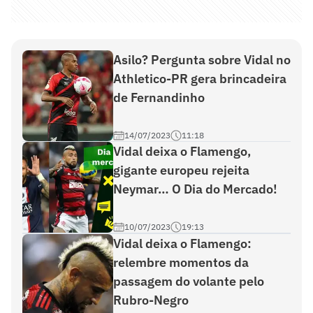
Asilo? Pergunta sobre Vidal no
Athletico-PR gera brincadeira
de Fernandinho
14/07/2023
11:18
Vidal deixa o Flamengo,
gigante europeu rejeita
Neymar… O Dia do Mercado!
10/07/2023
19:13
Vidal deixa o Flamengo:
relembre momentos da
passagem do volante pelo
Rubro-Negro