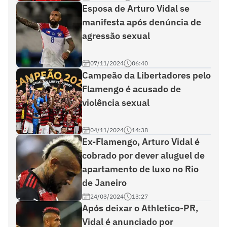
Esposa de Arturo Vidal se
manifesta após denúncia de
agressão sexual
07/11/2024
06:40
Campeão da Libertadores pelo
Flamengo é acusado de
violência sexual
04/11/2024
14:38
Ex-Flamengo, Arturo Vidal é
cobrado por dever aluguel de
apartamento de luxo no Rio
de Janeiro
24/03/2024
13:27
Após deixar o Athletico-PR,
Vidal é anunciado por