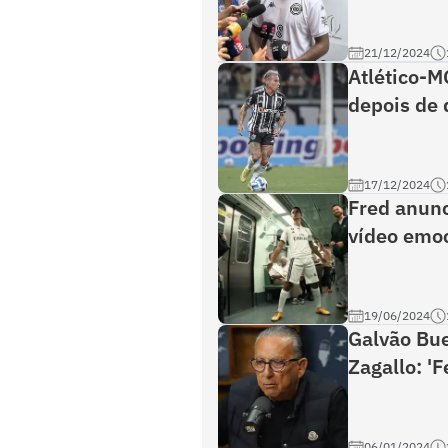
21/12/2024
Atlético-MG
depois de 
17/12/2024
Fred anun
vídeo emoc
19/06/2024
Galvão Bue
Zagallo: '
06/01/2024