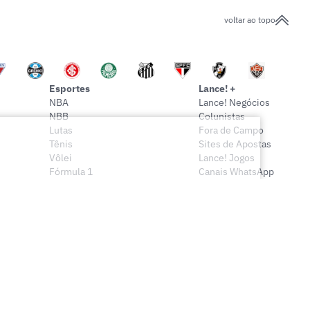
voltar ao topo
Esportes
Lance! +
NBA
Lance! Negócios
NBB
Colunistas
Lutas
Fora de Campo
Tênis
Sites de Apostas
Vôlei
Lance! Jogos
Fórmula 1
Canais WhatsApp
Onde assistir
Sócio Lance!
Mais esportes
Lance! Indica
Vídeos
Conteúdo Exclusivo