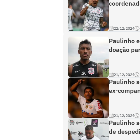
coordenado
22/12/2024
Paulinho ex
doação par
21/12/2024
Paulinho s
ex-companh
21/12/2024
Paulinho s
de despedi