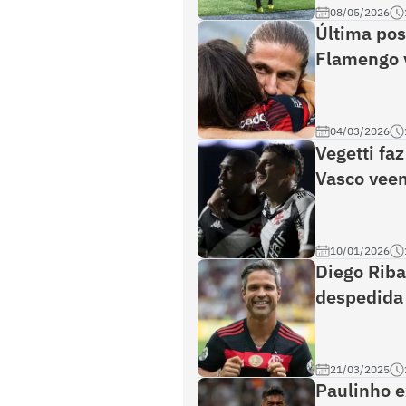
08/05/2026
Última pos
Flamengo v
04/03/2026
Vegetti fa
Vasco vee
10/01/2026
Diego Ribas
despedida
21/03/2025
Paulinho e