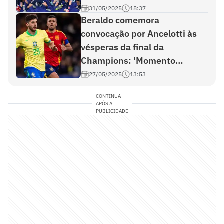
31/05/2025
18:37
Beraldo comemora
convocação por Ancelotti às
vésperas da final da
Champions: 'Momento
especial'
27/05/2025
13:53
CONTINUA
APÓS A
PUBLICIDADE