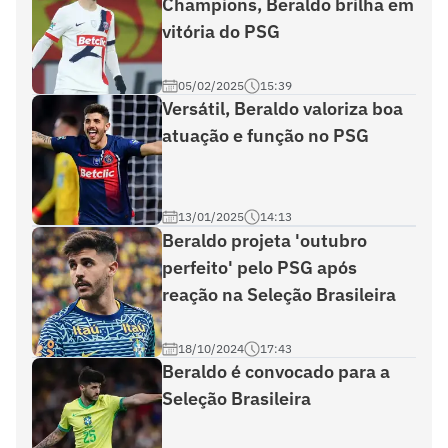
Champions, Beraldo brilha em
vitória do PSG
05/02/2025
15:39
Versátil, Beraldo valoriza boa
atuação e função no PSG
13/01/2025
14:13
Beraldo projeta 'outubro
perfeito' pelo PSG após
reação na Seleção Brasileira
18/10/2024
17:43
Beraldo é convocado para a
Seleção Brasileira