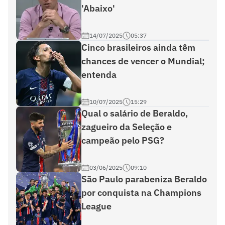
'Abaixo'
14/07/2025
05:37
Cinco brasileiros ainda têm
chances de vencer o Mundial;
entenda
10/07/2025
15:29
Qual o salário de Beraldo,
zagueiro da Seleção e
campeão pelo PSG?
03/06/2025
09:10
São Paulo parabeniza Beraldo
por conquista na Champions
League