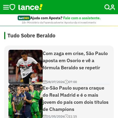
Ajuda com Aposta?
Fale com o assistente.
18+ Ministério da Fazenda adverte: Aposta não é investimento
Tudo Sobre Beraldo
Com zaga em crise, São Paulo
aposta em Osorio e vê a
fórmula Beraldo se repetir
28/07/2026
07:00
Ex-São Paulo supera craque
do Real Madrid e é o mais
jovem do país com dois títulos
de Champions
31/05/2026
11:15