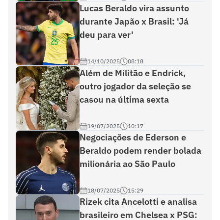
Lucas Beraldo vira assunto
durante Japão x Brasil: 'Já
deu para ver'
14/10/2025
08:18
Além de Militão e Endrick,
outro jogador da seleção se
casou na última sexta
19/07/2025
10:17
Negociações de Ederson e
Beraldo podem render bolada
milionária ao São Paulo
18/07/2025
15:29
Rizek cita Ancelotti e analisa
brasileiro em Chelsea x PSG: