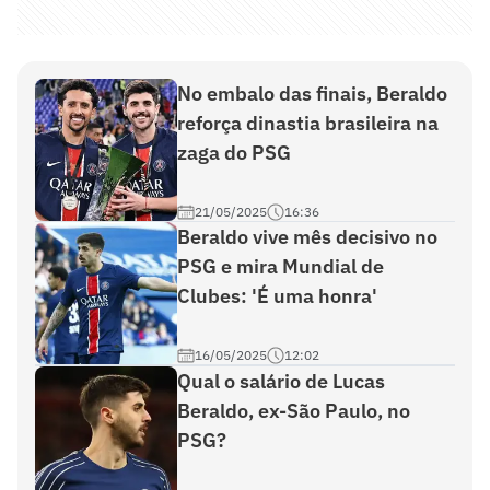
No embalo das finais, Beraldo
reforça dinastia brasileira na
zaga do PSG
21/05/2025
16:36
Beraldo vive mês decisivo no
PSG e mira Mundial de
Clubes: 'É uma honra'
16/05/2025
12:02
Qual o salário de Lucas
Beraldo, ex-São Paulo, no
PSG?