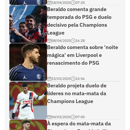
18/04/2025
07:20
Beraldo comenta grande
temporada do PSG e duelo
decisivo pela Champions
League
08/04/2025
16:28
Beraldo comenta sobre 'noite
mágica' em Liverpool e
renascimento do PSG
15/03/2025
15:56
Beraldo projeta duelo de
líderes no mata-mata da
Champions League
04/03/2025
07:00
À espera do mata-mata da