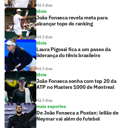
Há 3 dias
tênis
João Fonseca revela meta para
alcançar topo do ranking
Há 3 dias
tênis
Laura Pigossi fica a um passo da
liderança do tênis brasileiro
Há 3 dias
tênis
João Fonseca sonha com top 20 da
ATP no Masters 1000 de Montreal
Há 3 dias
mais esportes
De João Fonseca a Poatan: leilão de
Neymar vai além do futebol