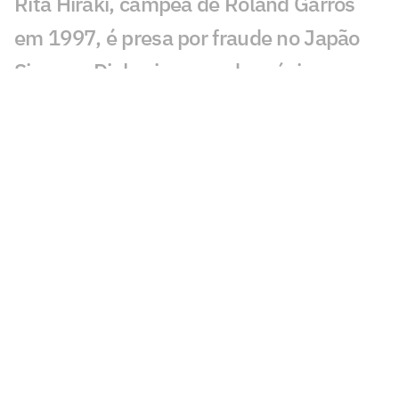
Rita Hiraki, campeã de Roland Garros
em 1997, é presa por fraude no Japão
Sinner e Djokovic saem do próximo
torneio de João Fonseca
Técnico de João Fonseca cita Guga ao
relembrar maior vitória
CazéTV garante direitos exclusivos do
WTA Tour até 2030
Após ter passaporte roubado, Guto
Miguel perde torneio
Lenda americana Andre Agassi dá
conselho a João Fonseca