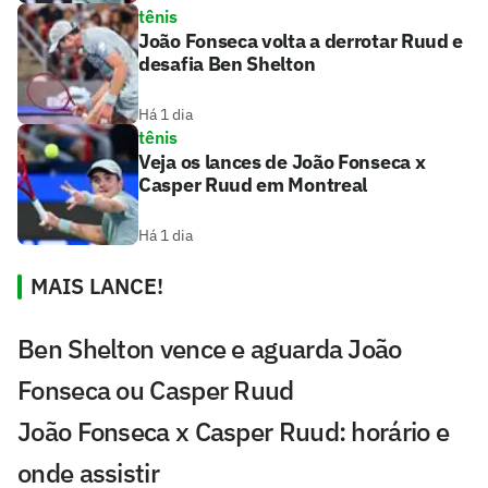
tênis
João Fonseca volta a derrotar Ruud e
desafia Ben Shelton
Há 1 dia
tênis
Veja os lances de João Fonseca x
Casper Ruud em Montreal
Há 1 dia
MAIS LANCE!
Ben Shelton vence e aguarda João
Fonseca ou Casper Ruud
João Fonseca x Casper Ruud: horário e
onde assistir