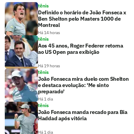
tênis
Definido o horário de João Fonseca x
Ben Shelton pelo Masters 1000 de
Montreal
Há 14 horas
tênis
Aos 45 anos, Roger Federer retorna
ao US Open para exibição
Há 19 horas
tênis
João Fonseca mira duelo com Shelton
e destaca evolução: 'Me sinto
preparado'
Há 1 dia
tênis
João Fonseca manda recado para Bia
Haddad após vitória
Há 1 dia