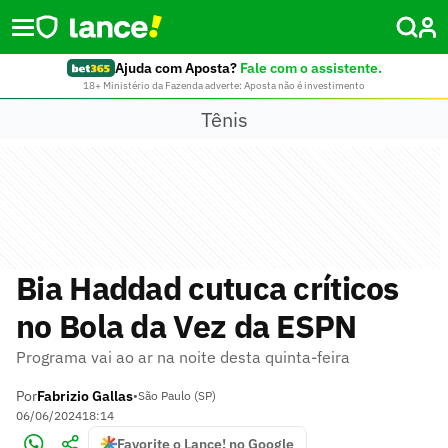
Ajuda com Aposta?
Fale com o assistente.
18+ Ministério da Fazenda adverte: Aposta não é investimento
Tênis
Bia Haddad cutuca críticos
no Bola da Vez da ESPN
Programa vai ao ar na noite desta quinta-feira
Por
Fabrizio Gallas
•
São Paulo (SP)
06/06/2024
18:14
Favorite o Lance! no Google