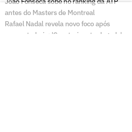
João Fonseca sobe no ranking da ATP
antes do Masters de Montreal
Rafael Nadal revela novo foco após
aposentadoria: 'Construir outro legado'
João Fonseca entra na briga pelo título
em Montreal, diz Meligeni
Tenistória: Próximo torneio de João
Fonseca marcou carreira de Guga
Tenista brasileiro é campeão e se
classifica para o US Open junto com
João Fonseca
João Fonseca sobe no ranking e terá