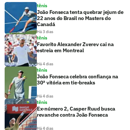
tênis
João Fonseca tenta quebrar jejum de
22 anos do Brasil no Masters do
Canadá
Há 3 dias
tênis
Favorito Alexander Zverev cai na
estreia em Montreal
Há 4 dias
tênis
João Fonseca celebra confiança na
30ª vitória em tie-breaks
Há 4 dias
tênis
Ex-número 2, Casper Ruud busca
revanche contra João Fonseca
Há 4 dias