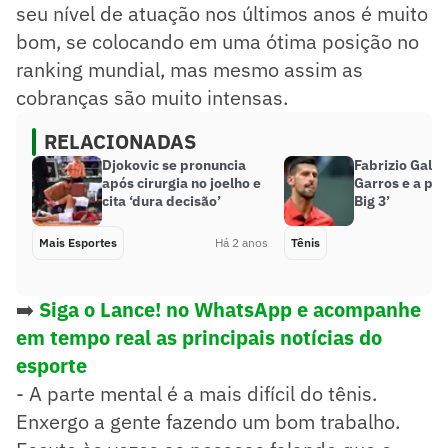
seu nível de atuação nos últimos anos é muito
bom, se colocando em uma ótima posição no
ranking mundial, mas mesmo assim as
cobranças são muito intensas.
RELACIONADAS
Djokovic se pronuncia
Fabrizio Galla
após cirurgia no joelho e
Garros e a pá 
cita ‘dura decisão’
Big 3’
Mais Esportes
Há 2 anos
Tênis
➡️
Siga o Lance! no WhatsApp e acompanhe
em tempo real as principais notícias do
esporte
- A parte mental é a mais difícil do tênis.
Enxergo a gente fazendo um bom trabalho.