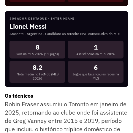
JOGADOR DESTAQUE · INTER MIAMI
Lionel Messi
Atacante · Argentina · Candidato ao terceiro MVP consecutivo da MLS
8
1
Gols na MLS 2026 (11 jogos)
Assistências na MLS 2026
8.2
6
Nota média no FotMob (MLS
Jogos que balançou as redes na
2026)
MLS
Os técnicos
Robin Fraser assumiu o Toronto em janeiro de
2025, retornando ao clube onde foi assistente
de Greg Vanney entre 2015 e 2019, período
que incluiu o histórico tríplice doméstico de