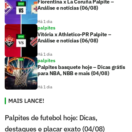
Fiorentina x La Coruña Palpite –
Análise e notícias (06/08)
Há 1 dia
palpites
Vitória x Athletico-PR Palpite –
Análise e notícias (06/08)
Há 1 dia
palpites
Palpites basquete hoje – Dicas grátis
para NBA, NBB e mais (04/08)
Há 1 dia
MAIS LANCE!
Palpites de futebol hoje: Dicas,
destaques e placar exato (04/08)