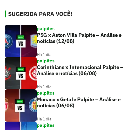
SUGERIDA PARA VOCÊ!
palpites
PSG x Aston Villa Palpite – Análise e
notícias (12/08)
Há 1 dia
palpites
Corinthians x Internacional Palpite –
Análise e notícias (06/08)
Há 1 dia
palpites
Monaco x Getafe Palpite – Análise e
notícias (06/08)
Há 1 dia
palpites