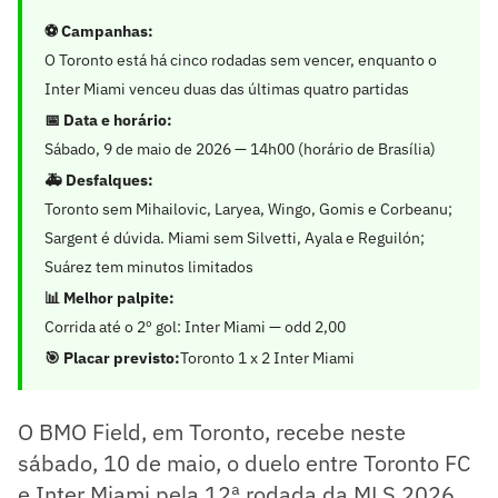
⚽ Campanhas:
O Toronto está há cinco rodadas sem vencer, enquanto o
Inter Miami venceu duas das últimas quatro partidas
📅 Data e horário:
Sábado, 9 de maio de 2026 — 14h00 (horário de Brasília)
🚑 Desfalques:
Toronto sem Mihailovic, Laryea, Wingo, Gomis e Corbeanu;
Sargent é dúvida. Miami sem Silvetti, Ayala e Reguilón;
Suárez tem minutos limitados
📊 Melhor palpite:
Corrida até o 2º gol: Inter Miami — odd 2,00
🎯 Placar previsto:
Toronto 1 x 2 Inter Miami
O BMO Field, em Toronto, recebe neste
sábado, 10 de maio, o duelo entre Toronto FC
e Inter Miami pela 12ª rodada da MLS 2026.