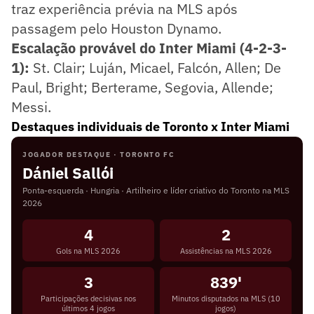
traz experiência prévia na MLS após
passagem pelo Houston Dynamo.
Escalação provável do Inter Miami (4-2-3-
1):
St. Clair; Luján, Micael, Falcón, Allen; De
Paul, Bright; Berterame, Segovia, Allende;
Messi.
Destaques individuais de Toronto x Inter Miami
JOGADOR DESTAQUE · TORONTO FC
Dániel Sallói
Ponta-esquerda · Hungria · Artilheiro e líder criativo do Toronto na MLS
2026
4
2
Gols na MLS 2026
Assistências na MLS 2026
3
839'
Participações decisivas nos
Minutos disputados na MLS (10
últimos 4 jogos
jogos)