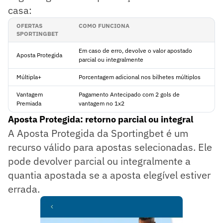
casa:
OFERTAS
COMO FUNCIONA
SPORTINGBET
Em caso de erro, devolve o valor apostado
Aposta Protegida
parcial ou integralmente
Múltipla+
Porcentagem adicional nos bilhetes múltiplos
Vantagem
Pagamento Antecipado com 2 gols de
Premiada
vantagem no 1x2
Aposta Protegida: retorno parcial ou integral
A Aposta Protegida da Sportingbet é um
recurso válido para apostas selecionadas. Ele
pode devolver parcial ou integralmente a
quantia apostada se a aposta elegível estiver
errada.