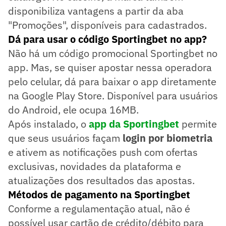
disponibiliza vantagens a partir da aba
"Promoções", disponíveis para cadastrados.
Dá para usar o código Sportingbet no app?
Não há um código promocional Sportingbet no
app. Mas, se quiser apostar nessa operadora
pelo celular, dá para baixar o app diretamente
na Google Play Store. Disponível para usuários
do Android, ele ocupa 16MB.
Após instalado, o
app da Sportingbet
permite
que seus usuários façam
login por biometria
e ativem as notificações push com ofertas
exclusivas, novidades da plataforma e
atualizações dos resultados das apostas.
Métodos de pagamento na Sportingbet
Conforme a regulamentação atual, não é
possível usar cartão de crédito/débito para