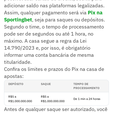
adicionar saldo nas plataformas legalizadas.
Assim, qualquer pagamento será via
Pix na
Sportingbet
, seja para saques ou depósitos.
Segundo o time, o tempo de processamento
pode ser de segundos ou até 1 hora, no
máximo. A casa segue a regra da Lei
14.790/2023 e, por isso, é obrigatório
informar uma conta bancária de mesma
titularidade.
Confira os limites e prazos do Pix na casa de
apostas:
DEPÓSITO
SAQUE
TEMPO DE
PROCESSAMENTO
R$5 a
R$5 a
De 1 min a 24 horas
R$1.000.000.000
R$1.000.000.000
Antes de qualquer saque ser autorizado, você