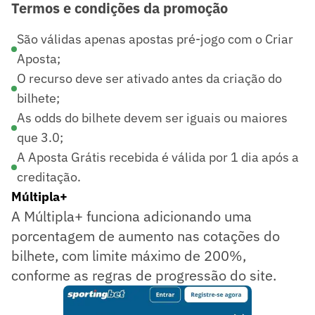
Termos e condições da promoção
São válidas apenas apostas pré-jogo com o Criar
Aposta;
O recurso deve ser ativado antes da criação do
bilhete;
As odds do bilhete devem ser iguais ou maiores
que 3.0;
A Aposta Grátis recebida é válida por 1 dia após a
creditação.
Múltipla+
A Múltipla+ funciona adicionando uma
porcentagem de aumento nas cotações do
bilhete, com limite máximo de 200%,
conforme as regras de progressão do site.