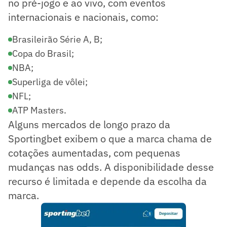
no pré-jogo e ao vivo, com eventos
internacionais e nacionais, como:
Brasileirão Série A, B;
Copa do Brasil;
NBA;
Superliga de vôlei;
NFL;
ATP Masters.
Alguns mercados de longo prazo da
Sportingbet exibem o que a marca chama de
cotações aumentadas, com pequenas
mudanças nas odds. A disponibilidade desse
recurso é limitada e depende da escolha da
marca.