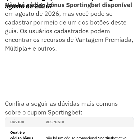
Não há código bônus Sportingbet disponível
agosto de 2026?
em agosto de 2026, mas você pode se
cadastrar por meio de um dos botões deste
guia. Os usuários cadastrados podem
encontrar os recursos de Vantagem Premiada,
Múltipla+ e outros.
Confira a seguir as dúvidas mais comuns
sobre o cupom Sportingbet:
DÚVIDA
RESPOSTA
Qual é o
código bônus
Não há um código promocional Sportingbet ativo