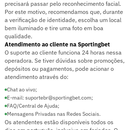
precisará passar pelo reconhecimento facial.
Por este motivo, recomendamos que, durante
a verificação de identidade, escolha um local
bem iluminado e tire uma foto em boa
qualidade.
Atendimento ao cliente na Sportingbet
O suporte ao cliente funciona 24 horas nessa
operadora. Se tiver dúvidas sobre promoções,
depósitos ou pagamentos, pode acionar o
atendimento através do:
Chat ao vivo;
E-mail: suportebr@sportingbet.com;
FAQ/Central de Ajuda;
Mensagens Privadas nas Redes Sociais.
Os atendentes estão disponíveis todos os