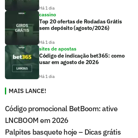
Há 1 dia
cassino
Top 20 ofertas de Rodadas Grátis
sem depósito (agosto/2026)
Há 1 dia
sites de apostas
Código de indicação bet365: como
usar em agosto de 2026
Há 1 dia
MAIS LANCE!
Código promocional BetBoom: ative
LNCBOOM em 2026
Palpites basquete hoje – Dicas grátis