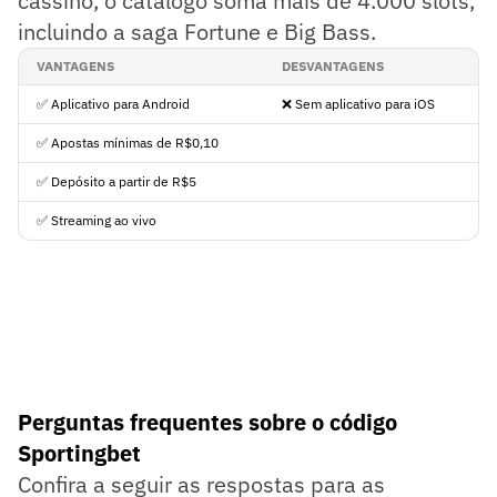
cassino, o catálogo soma mais de 4.000 slots,
incluindo a saga Fortune e Big Bass.
VANTAGENS
DESVANTAGENS
✅ Aplicativo para Android
❌ Sem aplicativo para iOS
✅ Apostas mínimas de R$0,10
✅ Depósito a partir de R$5
✅ Streaming ao vivo
Perguntas frequentes sobre o código
Sportingbet
Confira a seguir as respostas para as