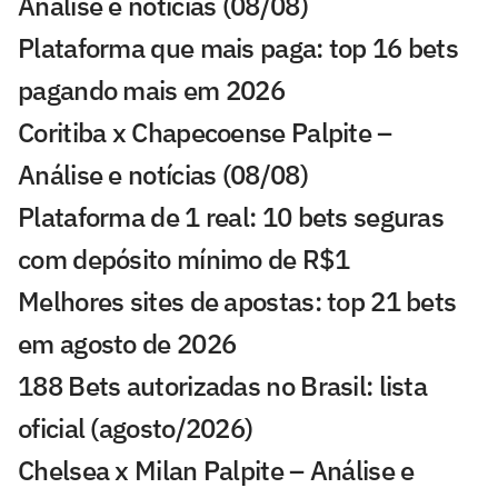
Análise e notícias (08/08)
Plataforma que mais paga: top 16 bets
pagando mais em 2026
Coritiba x Chapecoense Palpite –
Análise e notícias (08/08)
Plataforma de 1 real: 10 bets seguras
com depósito mínimo de R$1
Melhores sites de apostas: top 21 bets
em agosto de 2026
188 Bets autorizadas no Brasil: lista
oficial (agosto/2026)
Chelsea x Milan Palpite – Análise e