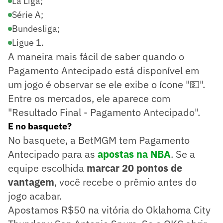
La Liga;
Série A;
Bundesliga;
Ligue 1.
A maneira mais fácil de saber quando o
Pagamento Antecipado está disponível em
um jogo é observar se ele exibe o ícone "💵".
Entre os mercados, ele aparece com
"Resultado Final - Pagamento Antecipado".
E no basquete?
No basquete, a BetMGM tem Pagamento
Antecipado para as
apostas na NBA
. Se a
equipe escolhida
marcar 20 pontos de
vantagem
, você recebe o prêmio antes do
jogo acabar.
Apostamos R$50 na vitória do Oklahoma City