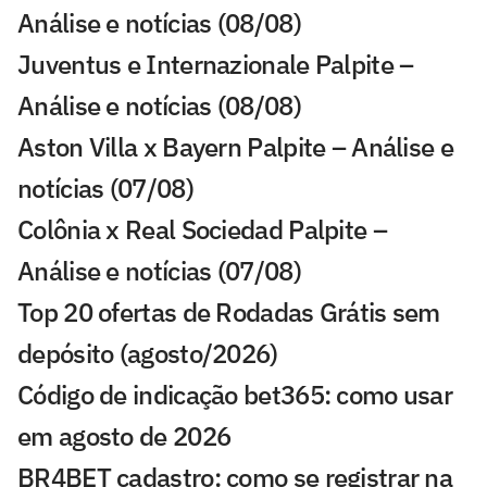
Análise e notícias (08/08)
Juventus e Internazionale Palpite –
Análise e notícias (08/08)
Aston Villa x Bayern Palpite – Análise e
notícias (07/08)
Colônia x Real Sociedad Palpite –
Análise e notícias (07/08)
Top 20 ofertas de Rodadas Grátis sem
depósito (agosto/2026)
Código de indicação bet365: como usar
em agosto de 2026
BR4BET cadastro: como se registrar na