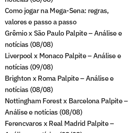
Como jogar na Mega-Sena: regras,
valores e passo a passo
Grêmio x São Paulo Palpite – Análise e
notícias (08/08)
Liverpool x Monaco Palpite – Análise e
notícias (09/08)
Brighton x Roma Palpite – Análise e
notícias (08/08)
Nottingham Forest x Barcelona Palpite –
Análise e notícias (08/08)
Ferencvaros x Real Madrid Palpite –