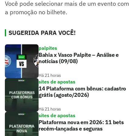
Você pode selecionar mais de um evento com
a promoção no bilhete.
SUGERIDA PARA VOCÊ!
palpites
Bahia x Vasco Palpite – Análise e
notícias (09/08)
Há 21 horas
sites de apostas
14 Plataforma com bônus: cadastro
grátis (agosto/2026)
Há 21 horas
sites de apostas
Plataforma nova em 2026: 11 bets
recém-lançadas e seguras