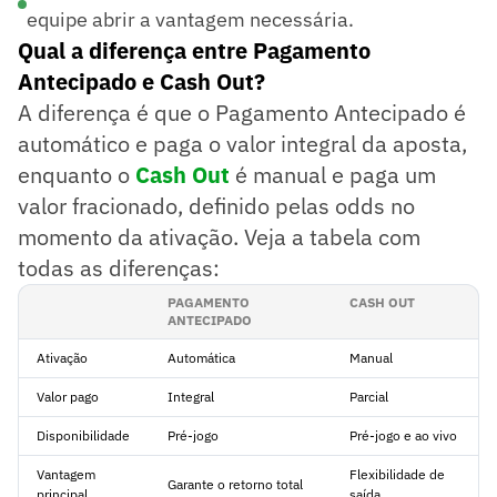
equipe abrir a vantagem necessária.
Qual a diferença entre Pagamento
Antecipado e Cash Out?
A diferença é que o Pagamento Antecipado é
automático e paga o valor integral da aposta,
enquanto o
Cash Out
é manual e paga um
valor fracionado, definido pelas odds no
momento da ativação. Veja a tabela com
todas as diferenças:
PAGAMENTO
CASH OUT
ANTECIPADO
Ativação
Automática
Manual
Valor pago
Integral
Parcial
Disponibilidade
Pré-jogo
Pré-jogo e ao vivo
Vantagem
Flexibilidade de
Garante o retorno total
principal
saída