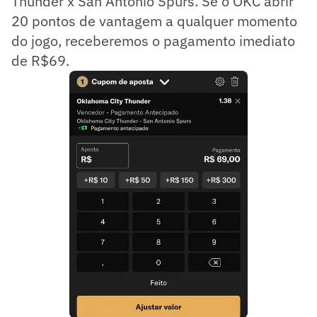
Thunder x San Antonio Spurs. Se o OKC abrir
20 pontos de vantagem a qualquer momento
do jogo, receberemos o pagamento imediato
de R$69.