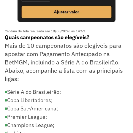
Captura de tela realizada em 18/05/2026 às 14:53.
Quais campeonatos são elegíveis?
Mais de 10 campeonatos são elegíveis para
apostar com Pagamento Antecipado na
BetMGM, incluindo a Série A do Brasileirão.
Abaixo, acompanhe a lista com as principais
ligas:
Série A do Brasileirão;
Copa Libertadores;
Copa Sul-Americana;
Premier League;
Champions League;