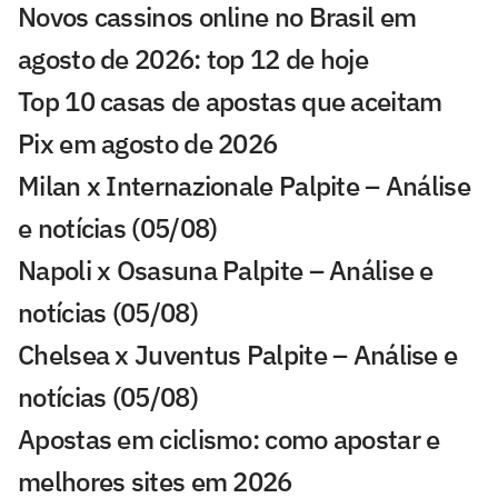
Novos cassinos online no Brasil em
agosto de 2026: top 12 de hoje
Top 10 casas de apostas que aceitam
Pix em agosto de 2026
Milan x Internazionale Palpite – Análise
e notícias (05/08)
Napoli x Osasuna Palpite – Análise e
notícias (05/08)
Chelsea x Juventus Palpite – Análise e
notícias (05/08)
Apostas em ciclismo: como apostar e
melhores sites em 2026