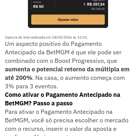
Captura de tela realizada em 18/05/2026 às 15:01.
Um aspecto positivo do Pagamento
Antecipado da BetMGM é que ele pode ser
combinado com o Boost Progressivo, que
aumenta o potencial retorno da múltipla em
até 200%
. Na casa, o aumento começa com
3% para 3 eventos.
Como ativar o Pagamento Antecipado na
BetMGM? Passo a passo
Para ativar o Pagamento Antecipado na
BetMGM, você só precisa escolher o mercado
com o recurso, inserir o valor da aposta e