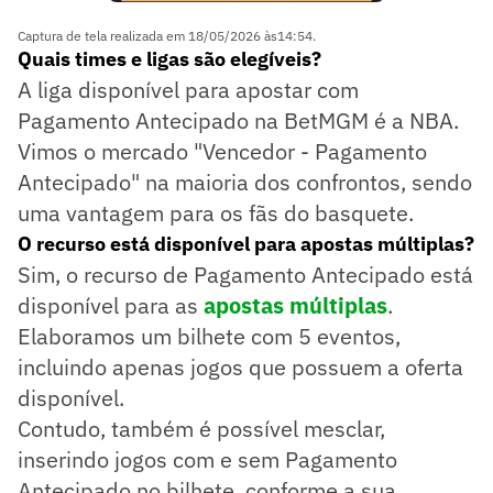
Captura de tela realizada em 18/05/2026 às14:54.
Quais times e ligas são elegíveis?
A liga disponível para apostar com
Pagamento Antecipado na BetMGM é a NBA.
Vimos o mercado "Vencedor - Pagamento
Antecipado" na maioria dos confrontos, sendo
uma vantagem para os fãs do basquete.
O recurso está disponível para apostas múltiplas?
Sim, o recurso de Pagamento Antecipado está
disponível para as
apostas múltiplas
.
Elaboramos um bilhete com 5 eventos,
incluindo apenas jogos que possuem a oferta
disponível.
Contudo, também é possível mesclar,
inserindo jogos com e sem Pagamento
Antecipado no bilhete, conforme a sua