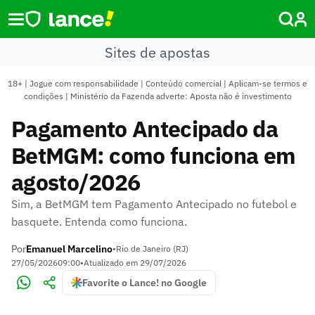
Sites de apostas
18+ | Jogue com responsabilidade | Conteúdo comercial | Aplicam-se termos e
condições | Ministério da Fazenda adverte: Aposta não é investimento
Pagamento Antecipado da
BetMGM: como funciona em
agosto/2026
Sim, a BetMGM tem Pagamento Antecipado no futebol e
basquete. Entenda como funciona.
Por
Emanuel Marcelino
•
Rio de Janeiro (RJ)
27/05/2026
09:00
•
Atualizado em
29/07/2026
Favorite o Lance! no Google