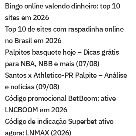
Bingo online valendo dinheiro: top 10
sites em 2026
Top 10 de sites com raspadinha online
no Brasil em 2026
Palpites basquete hoje – Dicas grátis
para NBA, NBB e mais (07/08)
Santos x Athletico-PR Palpite – Análise
e notícias (09/08)
Código promocional BetBoom: ative
LNCBOOM em 2026
Código de indicação Superbet ativo
agora: LNMAX (2026)