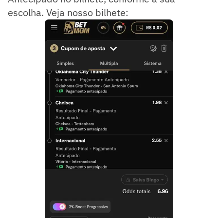
escolha. Veja nosso bilhete: