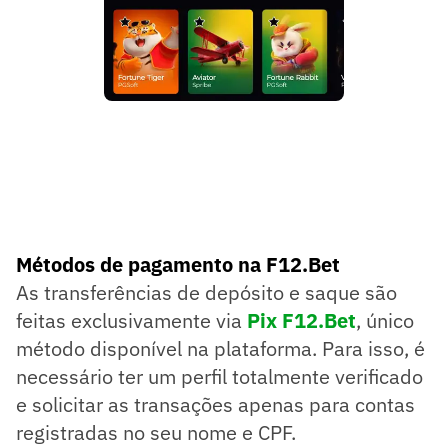
Métodos de pagamento na F12.Bet
As transferências de depósito e saque são
feitas exclusivamente via
Pix F12.Bet
, único
método disponível na plataforma. Para isso, é
necessário ter um perfil totalmente verificado
e solicitar as transações apenas para contas
registradas no seu nome e CPF.