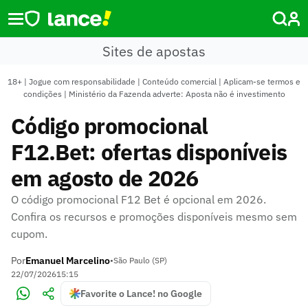
Sites de apostas
18+ | Jogue com responsabilidade | Conteúdo comercial | Aplicam-se termos e
condições | Ministério da Fazenda adverte: Aposta não é investimento
Código promocional
F12.Bet: ofertas disponíveis
em agosto de 2026
O código promocional F12 Bet é opcional em 2026.
Confira os recursos e promoções disponíveis mesmo sem
cupom.
Por
Emanuel Marcelino
•
São Paulo (SP)
22/07/2026
15:15
Favorite o Lance! no Google