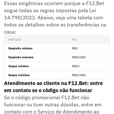
Essas exigências ocorrem porque a F12.Bet
segue todas as regras impostas pela Lei
14.790/2023. Abaixo, veja uma tabela com
todos os detalhes sobre as transferências na
casa:
MÉTODO
PIX
Depósito mínimo
R$2
Depósito máximo
R$50.000
Saque mínimo
R$10
Saque máximo
R$15.000
Atendimento ao cliente na F12.Bet: entre
em contato se o código não funcionar
Se o código promocional F12.Bet não
funcionar ou tiver outras dúvidas, entre em
contato com o Serviço de Atendimento ao