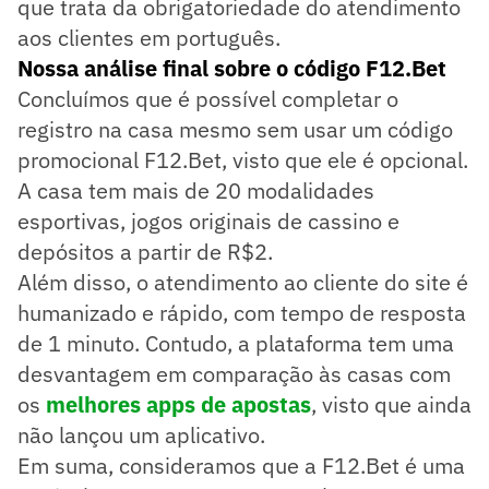
que trata da obrigatoriedade do atendimento
aos clientes em português.
Nossa análise final sobre o código F12.Bet
Concluímos que é possível completar o
registro na casa mesmo sem usar um código
promocional F12.Bet, visto que ele é opcional.
A casa tem mais de 20 modalidades
esportivas, jogos originais de cassino e
depósitos a partir de R$2.
Além disso, o atendimento ao cliente do site é
humanizado e rápido, com tempo de resposta
de 1 minuto. Contudo, a plataforma tem uma
desvantagem em comparação às casas com
os
melhores apps de apostas
, visto que ainda
não lançou um aplicativo.
Em suma, consideramos que a F12.Bet é uma