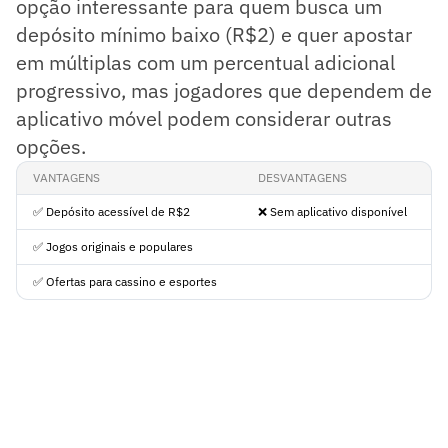
opção interessante para quem busca um
depósito mínimo baixo (R$2) e quer apostar
em múltiplas com um percentual adicional
progressivo, mas jogadores que dependem de
aplicativo móvel podem considerar outras
opções.
VANTAGENS
DESVANTAGENS
✅ Depósito acessível de R$2
❌ Sem aplicativo disponível
✅ Jogos originais e populares
✅ Ofertas para cassino e esportes