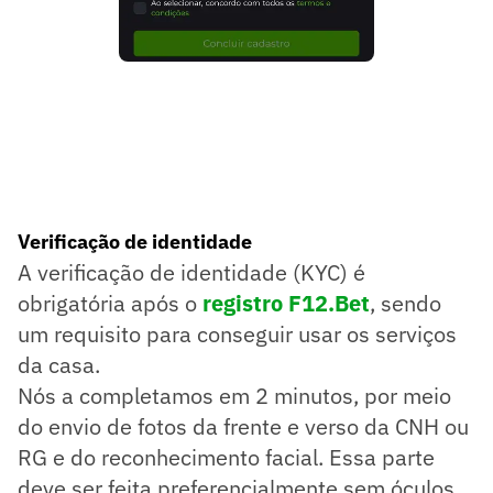
Verificação de identidade
A verificação de identidade (KYC) é
obrigatória após o
registro F12.Bet
, sendo
um requisito para conseguir usar os serviços
da casa.
Nós a completamos em 2 minutos, por meio
do envio de fotos da frente e verso da CNH ou
RG e do reconhecimento facial. Essa parte
deve ser feita preferencialmente sem óculos,