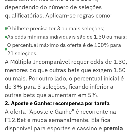
dependendo do número de seleções
qualificatórias. Aplicam-se regras como:
O bilhete precisa ter 3 ou mais seleções;
As odds mínimas individuais são de 1.30 ou mais;
O percentual máximo da oferta é de 100% para
21 seleções.
A Múltipla Incomparável requer odds de 1.30,
menores do que outras bets que exigem 1.50
ou mais. Por outro lado, o percentual inicial é
de 3% para 3 seleções, ficando inferior a
outras bets que aumentam em 5%.
2. Aposte e Ganhe: recompensa por tarefa
A oferta "Aposte e Ganhe" é recorrente na
F12.Bet e muda semanalmente. Ela fica
disponível para esportes e cassino e
premia