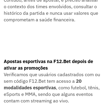
o contexto dos times envolvidos, consultar o
histórico da partida e nunca usar valores que
comprometam a saúde financeira.
Apostas esportivas na F12.Bet depois de
ativar as promoções
Verificamos que usuários cadastrados com ou
sem código F12.Bet tem acesso a
20
modalidades esportivas
, como futebol, tênis,
eSports e MMA, sendo que alguns eventos
contam com streaming ao vivo.