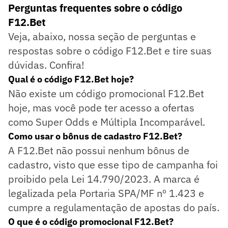
Perguntas frequentes sobre o código
F12.Bet
Veja, abaixo, nossa seção de perguntas e
respostas sobre o código F12.Bet e tire suas
dúvidas. Confira!
Qual é o código F12.Bet hoje?
Não existe um código promocional F12.Bet
hoje, mas você pode ter acesso a ofertas
como Super Odds e Múltipla Incomparável.
Como usar o bônus de cadastro F12.Bet?
A F12.Bet não possui nenhum bônus de
cadastro, visto que esse tipo de campanha foi
proibido pela Lei 14.790/2023. A marca é
legalizada pela Portaria SPA/MF nº 1.423 e
cumpre a regulamentação de apostas do país.
O que é o código promocional F12.Bet?