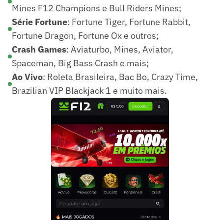
Mines F12 Champions e Bull Riders Mines;
Série Fortune
: Fortune Tiger, Fortune Rabbit,
Fortune Dragon, Fortune Ox e outros;
Crash Games
: Aviaturbo, Mines, Aviator,
Spaceman, Big Bass Crash e mais;
Ao Vivo
: Roleta Brasileira, Bac Bo, Crazy Time,
Brazilian VIP Blackjack 1 e muito mais.