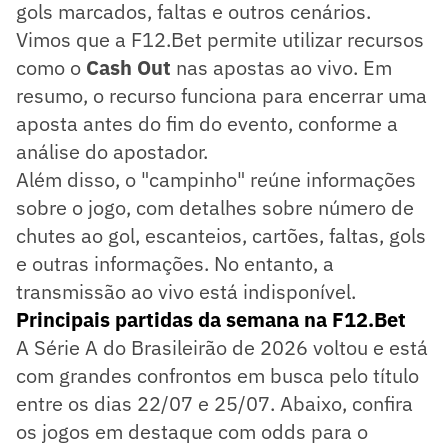
gols marcados, faltas e outros cenários.
Vimos que a F12.Bet permite utilizar recursos
como o
Cash Out
nas apostas ao vivo. Em
resumo, o recurso funciona para encerrar uma
aposta antes do fim do evento, conforme a
análise do apostador.
Além disso, o "campinho" reúne informações
sobre o jogo, com detalhes sobre número de
chutes ao gol, escanteios, cartões, faltas, gols
e outras informações. No entanto, a
transmissão ao vivo está indisponível.
Principais partidas da semana na F12.Bet
A Série A do Brasileirão de 2026 voltou e está
com grandes confrontos em busca pelo título
entre os dias 22/07 e 25/07. Abaixo, confira
os jogos em destaque com odds para o