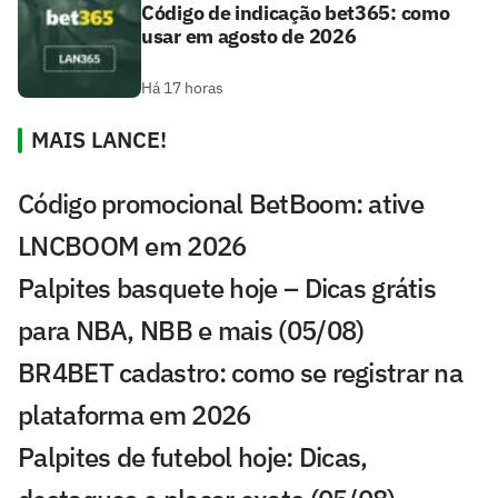
Código de indicação bet365: como
usar em agosto de 2026
Há 17 horas
MAIS LANCE!
Código promocional BetBoom: ative
LNCBOOM em 2026
Palpites basquete hoje – Dicas grátis
para NBA, NBB e mais (05/08)
BR4BET cadastro: como se registrar na
plataforma em 2026
Palpites de futebol hoje: Dicas,