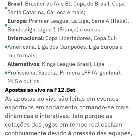
Brasil
: Brasileirão (A e B), Copa do Brasil, Copa
Santa Catarina, Carioca e mais;
Europa
: Premier League, La Liga, Serie A (Itália),
Bundesliga, Ligue 1 (França) e outros;
Internacional
: Copa Libertadores, Copa Sul-
Americana, Liga dos Campeões, Liga Europa e
muito mais;
Alternativos
: Kings League Brasil, Liga
Profissional Saudita, Primera LPF (Argentina),
MLS e outros.
Apostas ao vivo na F12.Bet
As apostas ao vivo são feitas em eventos
esportivos em andamento, tornando-se mais
dinâmicas e interativas. Isto porque as
cotações dos jogos em tempo real oscilam
continuamente devido à pressão das equipes,