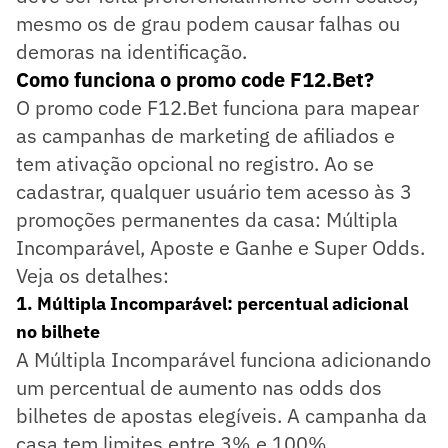
mesmo os de grau podem causar falhas ou
demoras na identificação.
Como funciona o promo code F12.Bet?
O promo code F12.Bet funciona para mapear
as campanhas de marketing de afiliados e
tem ativação opcional no registro. Ao se
cadastrar, qualquer usuário tem acesso às 3
promoções permanentes da casa: Múltipla
Incomparável, Aposte e Ganhe e Super Odds.
Veja os detalhes:
1. Múltipla Incomparável: percentual adicional
no bilhete
A Múltipla Incomparável funciona adicionando
um percentual de aumento nas odds dos
bilhetes de apostas elegíveis. A campanha da
casa tem limites entre 3% e 100%,