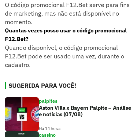
O código promocional F12.Bet serve para fins
de marketing, mas não está disponível no
momento.
Quantas vezes posso usar o código promocional
F12.Bet?
Quando disponível, o código promocional
F12.Bet pode ser usado uma vez, durante o
cadastro.
SUGERIDA PARA VOCÊ!
palpites
Aston Villa x Bayern Palpite – Análise
e notícias (07/08)
Há 14 horas
cassino