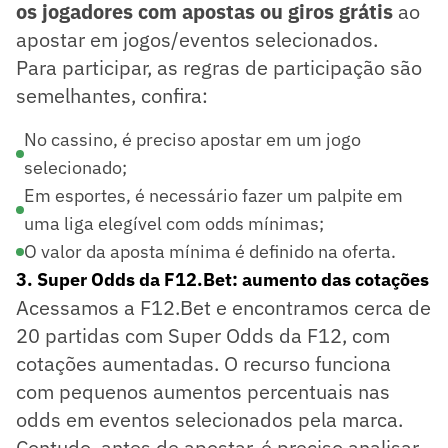
os jogadores com apostas ou giros grátis
ao
apostar em jogos/eventos selecionados.
Para participar, as regras de participação são
semelhantes, confira:
No cassino, é preciso apostar em um jogo
selecionado;
Em esportes, é necessário fazer um palpite em
uma liga elegível com odds mínimas;
O valor da aposta mínima é definido na oferta.
3. Super Odds da F12.Bet: aumento das cotações
Acessamos a F12.Bet e encontramos cerca de
20 partidas com Super Odds da F12, com
cotações aumentadas. O recurso funciona
com pequenos aumentos percentuais nas
odds em eventos selecionados pela marca.
Contudo, antes de apostar, é preciso analisar