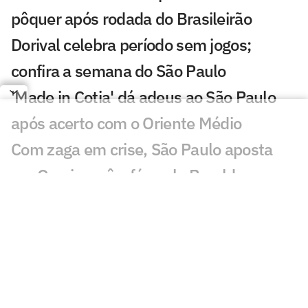
pôquer após rodada do Brasileirão
Dorival celebra período sem jogos;
confira a semana do São Paulo
'Made in Cotia' dá adeus ao São Paulo
após acerto com o Oriente Médio
Com zaga em crise, São Paulo aposta
em Osorio e vê a fórmula Beraldo se
repetir
Mauro Cezar questiona impedimento
semiautomático em Flamengo x São
Paulo
São Paulo observa negociação de cria de