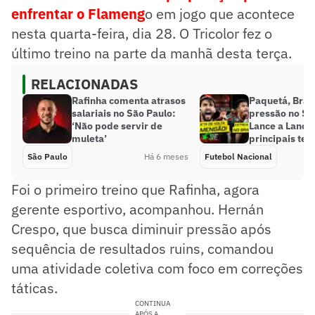
enfrentar o Flameng
o em jogo que acontece
nesta quarta-feira, dia 28. O Tricolor fez o
último treino na parte da manhã desta terça.
RELACIONADAS
Rafinha comenta atrasos
Paquetá, Brasi
salariais no São Paulo:
pressão no Sã
‘Não pode servir de
Lance a Lance 
muleta’
principais tem
São Paulo
Há 6 meses
Futebol Nacional
Foi o primeiro treino que Rafinha, agora
gerente esportivo, acompanhou. Hernán
Crespo, que busca diminuir pressão após
sequência de resultados ruins, comandou
uma atividade coletiva com foco em correções
táticas.
CONTINUA
APÓS A