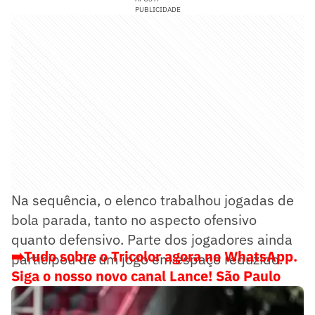
PUBLICIDADE
Na sequência, o elenco trabalhou jogadas de
bola parada, tanto no aspecto ofensivo
quanto defensivo. Parte dos jogadores ainda
➡️Tudo sobre o Tricolor agora no WhatsApp.
participou de um jogo em espaço reduzido.
Siga o nosso novo canal Lance! São Paulo