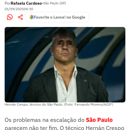
Por
Rafaela Cardoso
•
São Paulo (SP)
01/09/2025
04:30
Favorite o Lance! no Google
Hernán Crespo, técnico do São Paulo. (Foto: Fernando Moreno/AGIF)
Os problemas na escalação do
São Paulo
parecem não ter fim. O técnico Hernán Crespo