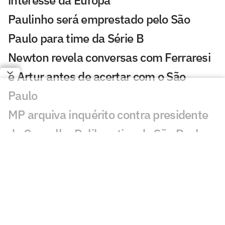
interesse da Europa
Paulinho será emprestado pelo São
Paulo para time da Série B
Newton revela conversas com Ferraresi
e Artur antes de acertar com o São
Paulo
MP arquiva inquérito contra presidente
do Conselho Deliberativo do São Paulo
São Paulo começa dança das cadeiras
política com eleição de cargos vitalícios
Lucas Moura atualiza seu quadro
médico no São Paulo