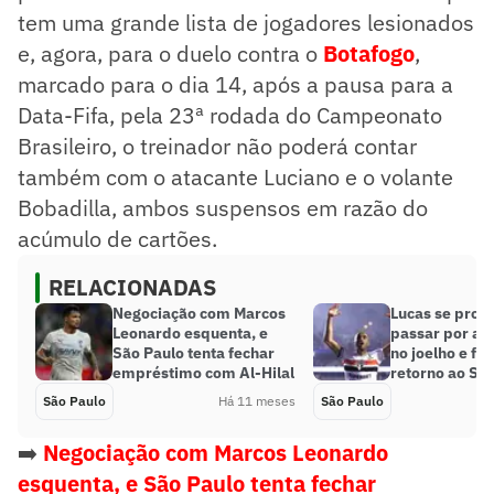
tem uma grande lista de jogadores lesionados
e, agora, para o duelo contra o
Botafogo
,
marcado para o dia 14, após a pausa para a
Data-Fifa, pela 23ª rodada do Campeonato
Brasileiro, o treinador não poderá contar
também com o atacante Luciano e o volante
Bobadilla, ambos suspensos em razão do
acúmulo de cartões.
RELACIONADAS
Negociação com Marcos
Lucas se pron
Leonardo esquenta, e
passar por ar
São Paulo tenta fechar
no joelho e fa
empréstimo com Al-Hilal
retorno ao Sã
São Paulo
Há 11 meses
São Paulo
➡️
Negociação com Marcos Leonardo
esquenta, e São Paulo tenta fechar