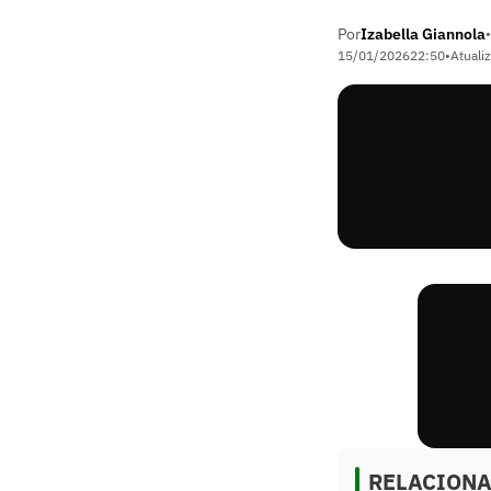
Por
Izabella Giannola
•
15/01/2026
22:50
•
Atuali
RELACION