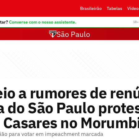
Brasileirão
Tabelas
Vídeo
tar?
Converse com o nosso assistente.
18+ 
São Paulo
io a rumores de renú
a do São Paulo prote
a Casares no Morumb
união para votar em impeachment marcada