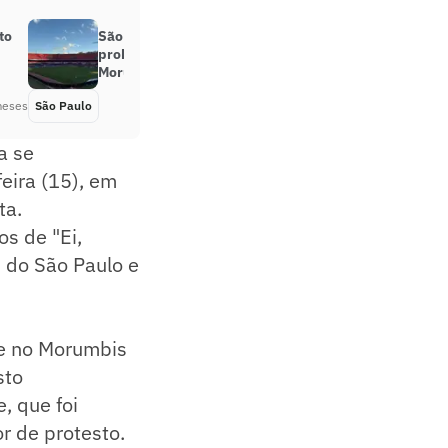
to
São Paulo é alvo de inquérito por
problemas de acessibilidade no
Morumbis
meses
São Paulo
Há 6 meses
a se
eira (15), em
ta.
os de "Ei,
i do São Paulo e
te no Morumbis
sto
, que foi
r de protesto.