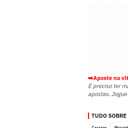
➡️Aposte na vit
É preciso ter m
apostas. Jogue
TUDO SOBRE
Casares
Morumb