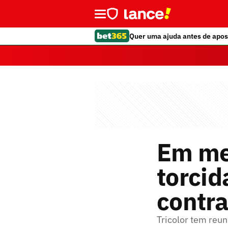
Quer uma ajuda antes de apos
Em me
torcid
contr
Tricolor tem re