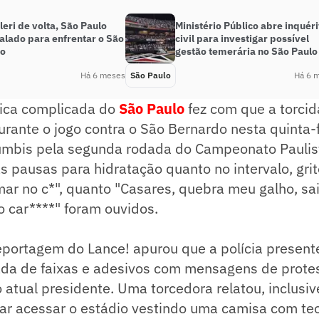
eri de volta, São Paulo
Ministério Público abre inquéri
alado para enfrentar o São
civil para investigar possível
do
gestão temerária no São Paulo
Há 6 meses
São Paulo
Há 6 
tica complicada do
São Paulo
fez com que a torcid
rante o jogo contra o São Bernardo nesta quinta-f
umbis pela segunda rodada do Campeonato Paulis
s pausas para hidratação quanto no intervalo, grit
mar no c*", quanto "Casares, quebra meu galho, sa
o car****" foram ouvidos.
reportagem do Lance! apurou que a polícia presen
ada de faixas e adesivos com mensagens de prote
 atual presidente. Uma torcedora relatou, inclusive
ar acessar o estádio vestindo uma camisa com teo