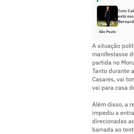
Com Call
está esc
Bernar
São Paulo
A situação polí
manifestasse du
partida no Mor
Tanto durante a
Casares, vai to
vai para casa d
Além disso, a 
impediu a entr
direcionadas ao
barrada ao tent