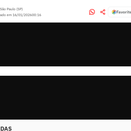
São Paulo (SP)
Favorit
zado em
16/01/2026
00:16
ADAS