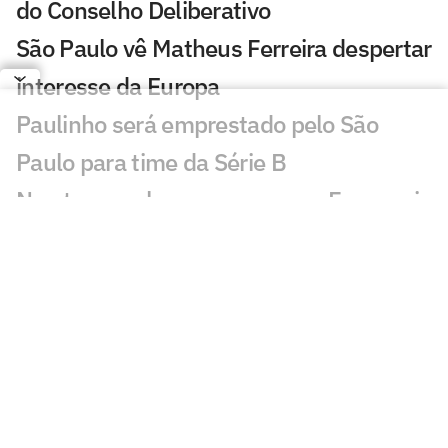
do Conselho Deliberativo
São Paulo vê Matheus Ferreira despertar
interesse da Europa
Paulinho será emprestado pelo São
Paulo para time da Série B
Newton revela conversas com Ferraresi
e Artur antes de acertar com o São
Paulo
MP arquiva inquérito contra presidente
do Conselho Deliberativo do São Paulo
São Paulo começa dança das cadeiras
política com eleição de cargos vitalícios