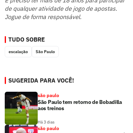
É preciso ter mais de 18 anos para participar
de qualquer atividade de jogo de apostas.
Jogue de forma responsável.
TUDO SOBRE
escalação
São Paulo
SUGERIDA PARA VOCÊ!
são paulo
São Paulo tem retorno de Bobadilla
aos treinos
Há 3 dias
são paulo