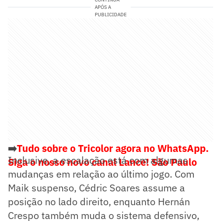
APÓS A
PUBLICIDADE
➡️
Tudo sobre o Tricolor agora no WhatsApp.
Inclusive, a escalação está com algumas
Siga o nosso novo canal Lance! São Paulo
mudanças em relação ao último jogo. Com
Maik suspenso, Cédric Soares assume a
posição no lado direito, enquanto Hernán
Crespo também muda o sistema defensivo,