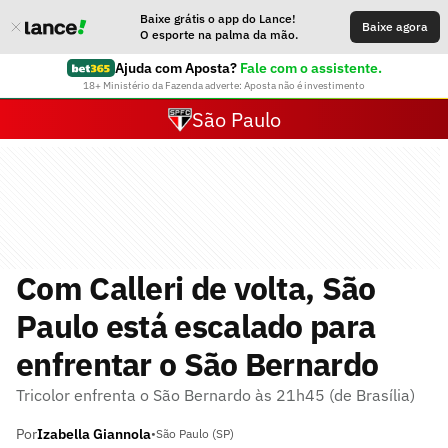
Baixe grátis o app do Lance!
Baixe agora
O esporte na palma da mão.
Ajuda com Aposta?
Fale com o assistente.
18+ Ministério da Fazenda adverte: Aposta não é investimento
São Paulo
Com Calleri de volta, São
Paulo está escalado para
enfrentar o São Bernardo
Tricolor enfrenta o São Bernardo às 21h45 (de Brasília)
Por
Izabella Giannola
•
São Paulo (SP)