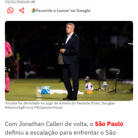
15/01/2026
20:48
Favorite o Lance! no Google
Tricolor foi derrotado no jogo de estreia do Paulista (Foto: Douglas
Ribeiro/AgÃªncia F8/Gazeta Press)
Com Jonathan Calleri de volta, o
São Paulo
definiu a escalação para enfrentar o São