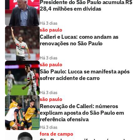
Presidente do São Paulo acumula R$
28,4 milhões em dívidas
Há 3 dias
são paulo
Calleri e Lucas: como andam as
renovações no São Paulo
Há 3 dias
são paulo
São Paulo: Lucca se manifesta após
sofrer acidente de carro
Há 3 dias
são paulo
Renovação de Calleri: números
explicam aposta do São Paulo em
referência ofensiva
Há 3 dias
fora de campo