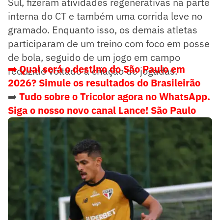
Sul, fizeram atividades regenerativas na parte
interna do CT e também uma corrida leve no
gramado. Enquanto isso, os demais atletas
participaram de um treino com foco em posse
de bola, seguido de um jogo em campo
➡️ Qual será o destino do São Paulo em
reduzido voltado à criação de jogadas.
2026? Simule os resultados do Brasileirão
➡️
Tudo sobre o Tricolor agora no WhatsApp.
Siga o nosso novo canal Lance! São Paulo