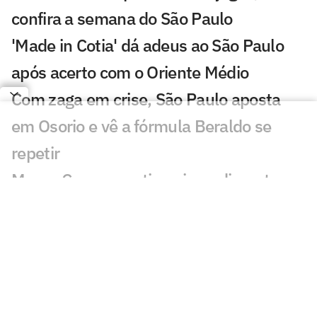
confira a semana do São Paulo
'Made in Cotia' dá adeus ao São Paulo
após acerto com o Oriente Médio
Com zaga em crise, São Paulo aposta
em Osorio e vê a fórmula Beraldo se
repetir
Mauro Cezar questiona impedimento
semiautomático em Flamengo x São
Paulo
São Paulo observa negociação de cria de
Cotia e pode lucrar com transferência
Dorival Júnior abre o jogo sobre papel do