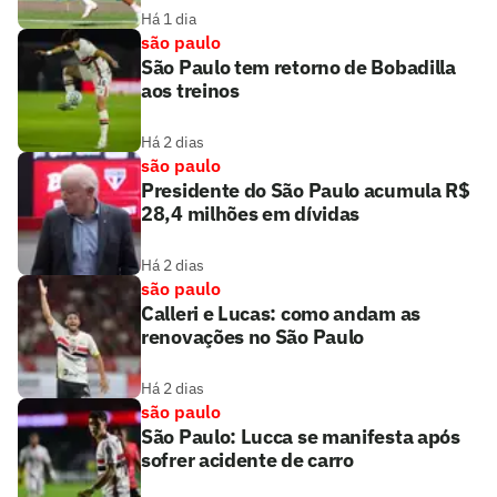
Há 1 dia
são paulo
São Paulo tem retorno de Bobadilla
aos treinos
Há 2 dias
são paulo
Presidente do São Paulo acumula R$
28,4 milhões em dívidas
Há 2 dias
são paulo
Calleri e Lucas: como andam as
renovações no São Paulo
Há 2 dias
são paulo
São Paulo: Lucca se manifesta após
sofrer acidente de carro