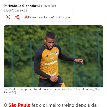
Por
Izabella Giannola
•
São Paulo (SP)
14/05/2026
19:28
Favorite o Lance! no Google
São Paulo se reapresentou depois de eliminação (Foto: Erico Leonan / São
Paulo FC)
O
São Paulo
fez o primeiro treino depois da