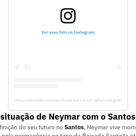
Ver essa foto no Instagram
Uma publicação compartilhada por Lance! (@lancedigital)
 situação de Neymar com o Santos
inição do seu futuro no
Santos
, Neymar vive mom
 pela permanência no time da Baixada Santista at