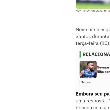
Neymar evitou cravar uma 
Neymar se esqu
Santos durante 
terça-feira (10
RELACION
Neymar 
filho co
Santos
Embora seu pa
uma resposta. N
brincou com a d