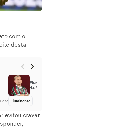
ato com o
oite desta
e
Fluminense anuncia a contratação
de Soteldo, ex-Santos
1 ano
Fluminense
Há 1 ano
r evitou cravar
esponder,