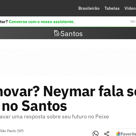
Brasileirão
Tabelas
Vídeo
tar?
Converse com o nosso assistente.
18+ 
Santos
novar? Neymar fala 
 no Santos
avar uma resposta sobre seu futuro no Peixe
São Paulo (SP)
Favorit