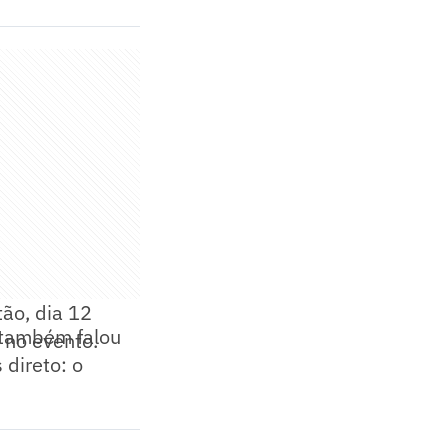
tão, dia 12
, também falou
 no evento.
 direto: o