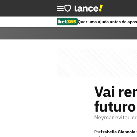
Quer uma ajuda antes de apos
Vai re
futuro
Neymar evitou cr
Por
Izabella Giannola
•