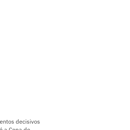
entos decisivos
é a Copa do