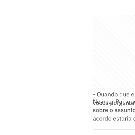
- Quando que eu
Neymar Pai, que
vocês perguntam
sobre o assunto
acordo estaria