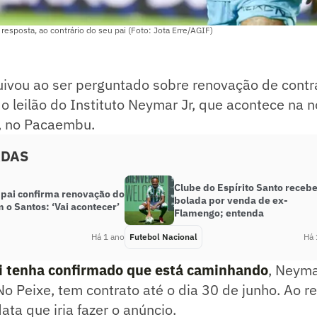
resposta, ao contrário do seu pai (Foto: Jota Erre/AGIF)
ivou ao ser perguntado sobre renovação de contr
o leilão do Instituto Neymar Jr, que acontece na n
), no Pacaembu.
ADAS
Clube do Espírito Santo receb
pai confirma renovação do
bolada por venda de ex-
m o Santos: ‘Vai acontecer’
Flamengo; entenda
Há 1 ano
Futebol Nacional
Há 
i tenha confirmado que está caminhando
, Neyma
o Peixe, tem contrato até o dia 30 de junho. Ao r
ata que iria fazer o anúncio.