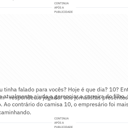
CONTINUA
APÓS A
PUBLICIDADE
 tinha falado para vocês? Hoje é que dia? 10? En
 atualmente ajuda a gerenciar a carreira do filho
 - respondeu o jogador aos jornalistas presentes
. Ao contrário do camisa 10, o empresário foi mais
 caminhando.
CONTINUA
APÓS A
PUBLICIDADE