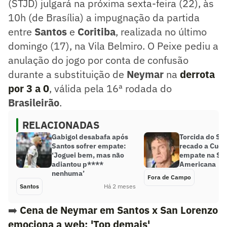
(STJD) julgará na próxima sexta-feira (22), às
10h (de Brasília) a impugnação da partida
entre
Santos
e
Coritiba
, realizada no último
domingo (17), na Vila Belmiro. O Peixe pediu a
anulação do jogo por conta de confusão
durante a substituição de
Neymar
na
derrota
por 3 a 0
, válida pela 16ª rodada do
Brasileirão
.
RELACIONADAS
Gabigol desabafa após
Torcida do Sa
Santos sofrer empate:
recado a Cuca
‘Joguei bem, mas não
empate na Sul
adiantou p****
Americana
nenhuma’
Fora de Campo
Santos
Há 2 meses
➡️
Cena de Neymar em Santos x San Lorenzo
emociona a web: 'Top demais'