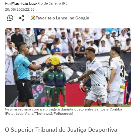
Por
Mauricio Luz
•
Rio de Janeiro (RJ)
20/05/2026
22:53
Favorite o Lance! no Google
Neymar reclama com a arbitragem durante duelo entre Santos e Coritiba
(Foto: Leco Viana/Thenews2/Folhapress)
O Superior Tribunal de Justiça Desportiva