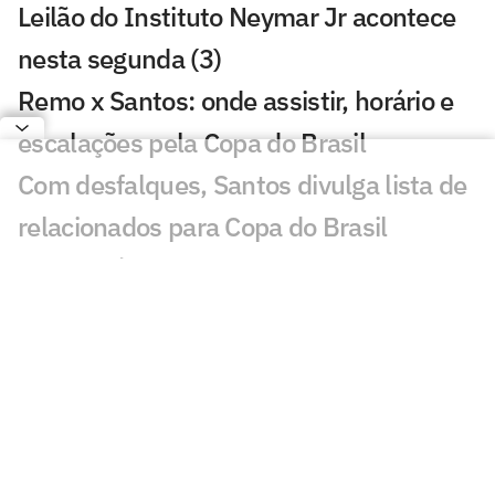
Leilão do Instituto Neymar Jr acontece
nesta segunda (3)
Remo x Santos: onde assistir, horário e
escalações pela Copa do Brasil
Com desfalques, Santos divulga lista de
relacionados para Copa do Brasil
Neymar é relacionado para duelo entre
Santos e Remo pela Copa do Brasil
Análise tática do Guffo: os destaques da
ida das oitavas da Copa do Brasil
Santos busca quebrar escrita fora de
casa para avançar na Copa do Brasil