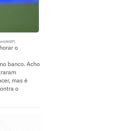
uini/AGIF)
horar o
 no banco. Acho
traram
ncer, mas é
ontra o