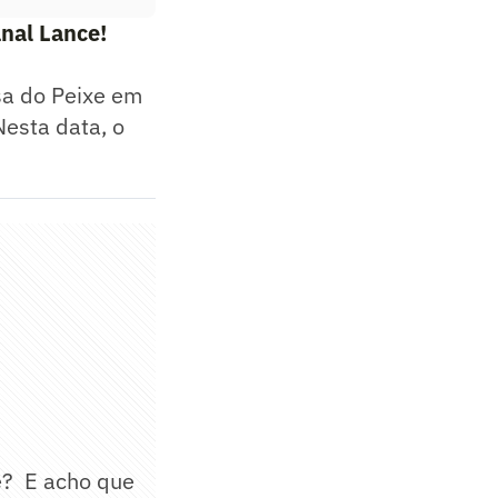
nal Lance!
sa do Peixe em
esta data, o
é? E acho que