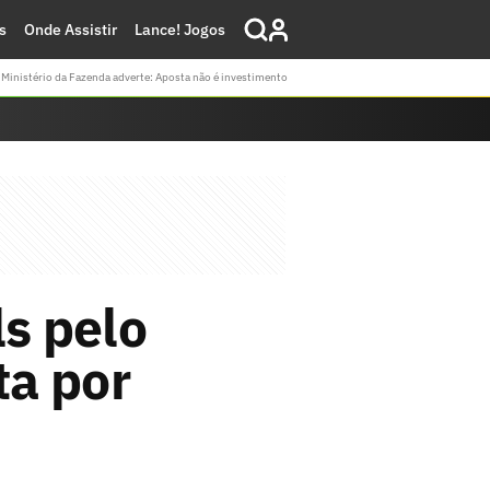
s
Onde Assistir
Lance! Jogos
Ministério da Fazenda adverte: Aposta não é investimento
ls pelo
ta por