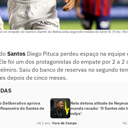
ol no empate do Santos diante do Bahia pela segunda rodada da Série B. (Foto: R
 do
Santos
Diego Pituca perdeu espaço na equipe 
 Ele foi um dos protagonistas do empate por 2 a 2 
 Belmiro. Saiu do banco de reservas no segundo t
des depois de cinco meses.
ADAS
o Deliberativo aprova
Neto detona atitude de Neyma
financeiro do Santos de
manda recado: ‘O Santos não 
culpa’
Há 1 ano
Fora de Campo
Há 