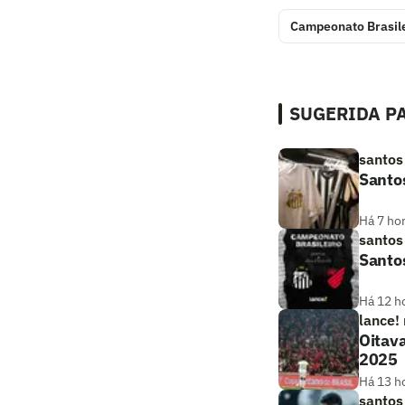
Campeonato Brasil
SUGERIDA PA
santos
Santo
Há 7 ho
santos
Santos
Há 12 h
lance!
Oitava
2025
Há 13 h
santos