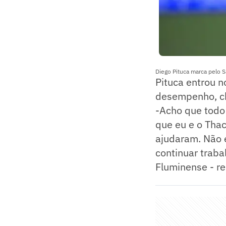
Diego Pituca marca pelo S
Pituca entrou n
desempenho, che
-Acho que todo
que eu e o Thac
ajudaram. Não e
continuar trab
Fluminense - re