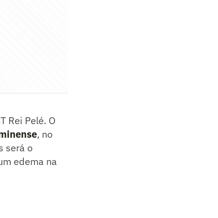
T Rei Pelé. O
minense
, no
s será o
e um edema na