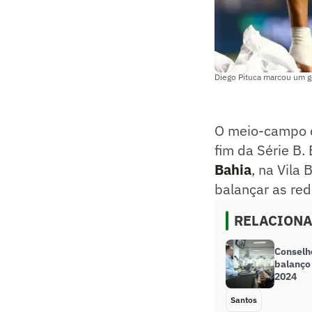
Diego Pituca marcou um g
O meio-campo
fim da Série B.
Bahia
, na Vila
balançar as re
RELACION
Conselh
balanço 
2024
Santos