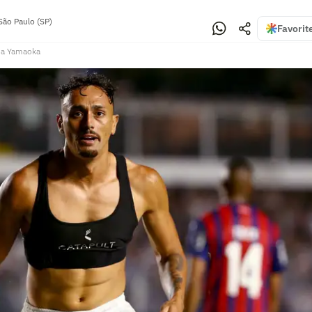
São Paulo (SP)
Favorit
na Yamaoka