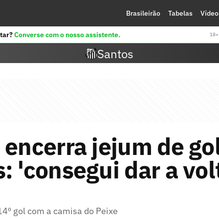
Brasileirão
Tabelas
Vídeo
tar?
Converse com o nosso assistente.
18+ 
Santos
 encerra jejum de go
: 'consegui dar a vol
 14º gol com a camisa do Peixe