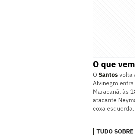
O que vem 
O
Santos
volta 
Alvinegro entr
Maracanã, às 18
atacante Neyma
coxa esquerda.
TUDO SOBRE