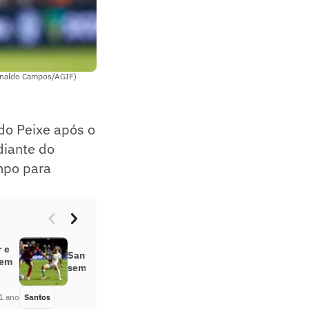
einaldo Campos/AGIF)
do Peixe após o
diante do
empo para
r e
Santos divulga a programação da
tem
semana; confira detalhes
1 ano
Santos
Há 1 ano